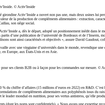
'Inside. © Activ'Inside
été girondine Activ’Inside a ouvert non pas une, mais deux usines lui p
 valeur de la production de compléments alimentaires : extraction, caractér
aillau, son siège social.
tiv’Inside a, dès le départ, adopté un positionnement inédit dans le
 partis d’une publication de l’université de Bordeaux et de l’Inserm, m
ilisons sont ainsi caractérisés et objectivés », assure David Gaudout, co
aille avec une vingtaine d’universités dans le monde, revendique une qu
e, en Europe, aux États-Unis et en Asie.
 pour ses clients B2B ou à façon pour les commandes sur mesure. © Ac
0 % du chiffre d’affaires (15 millions d’euros en 2022) en R&D. C’est
es formulations de compléments alimentaires aux polyphénols issus du rai
t le leader mondial en nutrition, pour ses vertus antistress, qu’elle pro
lients (dont les noms sont confidentiels). « Nous avons une expertise 