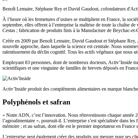
Benoît Lemaire, Stéphane Rey et David Gaudout, cofondateurs d'Activ
À l’heure où les fermetures d’usines se multiplient en France, la soci
septembre, elles offrent à l’entreprise la maîtrise de toute la chaîne de
Cestas ; fabrication de produits finis à la Manufacture de Beychac-et-C
Créée en 2009 par Benoît Lemaire, David Gaudout et Stéphane Rey, Ac
nouvelle approche, dans laquelle la science est centrale. Nous sommes
ralentissement du déclin cognitif. Tous les actifs végétaux que nous ut
Employant 83 personnes, dont de nombreux docteurs, Activ’Inside trav
scientifiques et une vingtaine de familles de brevets déposés en Franc
Activ’Inside produit des compléments alimentaires en marque blanche
Polyphénols et safran
« Notre ADN, c’est l’innovation. Nous réinvestissons chaque année 2
l’agroalimentaire », poursuit-il. L’entreprise s’est spécialisée dans l
mémoire ; et au safran, dont elle est le premier importateur en France e
L’entreprise peut également créer des produits sur mesure pour ses c