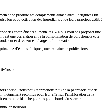
ermettant de produire ses compléments alimentaires. Inaugurées fin
isation et objectivation des ingrédients et de leurs principes actifs à
 monde des compléments alimentaires. « Nous voulions proposer une
ontrant une corrélation entre la consommation de polyphénols et le
fondateur et directeur en charge de l’innovation.
inzaine d’études cliniques, une trentaine de publications
tiv’Inside
 hors norme : nous nous rapprochons plus de la pharmacie que de
sin, notamment reconnus pour leur effet sur l’amélioration de la
duit en marque blanche pour les poids lourds du secteur.
reconnue en neuronu…