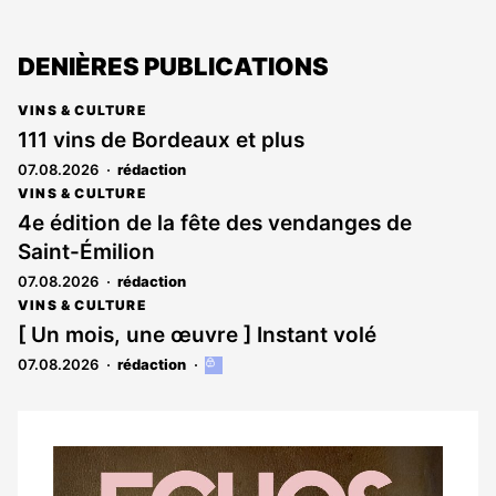
DENIÈRES PUBLICATIONS
VINS & CULTURE
111 vins de Bordeaux et plus
07.08.2026
rédaction
VINS & CULTURE
4e édition de la fête des vendanges de
Saint-Émilion
07.08.2026
rédaction
VINS & CULTURE
[ Un mois, une œuvre ] Instant volé
07.08.2026
rédaction
Cet
article
est
réservé
aux
Notre
abonnés