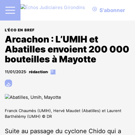
S'abonner
L'ÉCO EN BREF
Arcachon : L’UMIH et
Abatilles envoient 200 000
bouteilles à Mayotte
11/01/2025
rédaction
Cet
article
est
réservé
aux
abonnés
Franck Chaumès (UMIH), Hervé Maudet (Abatilles) et Laurent
Barthélémy (UMIH) © DR
Suite au passage du cyclone Chido qui a