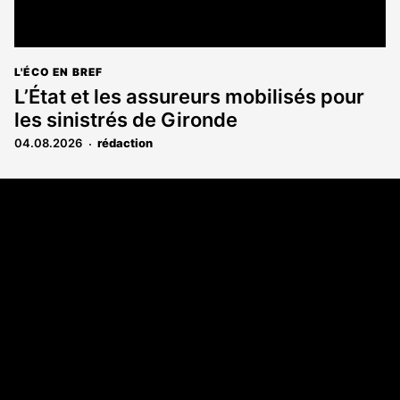
L'ÉCO EN BREF
L’État et les assureurs mobilisés pour
les sinistrés de Gironde
04.08.2026
rédaction
Coordonnées
108 rue Fondaudège CS 71900
33081 Bordeaux Cedex
05 56 52 32 13
A propos