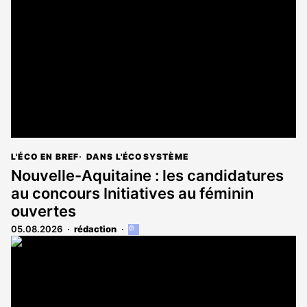
L'ÉCO EN BREF
DANS L'ÉCOSYSTÈME
Nouvelle-Aquitaine : les candidatures
au concours Initiatives au féminin
ouvertes
05.08.2026
rédaction
Cet
article
est
réservé
aux
abonnés