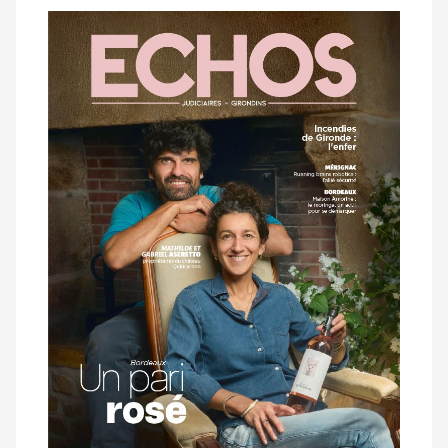
Notre
dernier
magazine