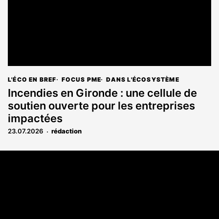
L'ÉCO EN BREF
FOCUS PME
DANS L'ÉCOSYSTÈME
Incendies en Gironde : une cellule de
soutien ouverte pour les entreprises
impactées
23.07.2026
rédaction
Coordonnées
108 rue Fondaudège CS 71900
33081 Bordeaux Cedex
05 56 52 32 13