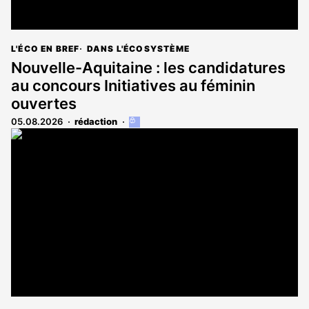
L'ÉCO EN BREF
DANS L'ÉCOSYSTÈME
Nouvelle-Aquitaine : les candidatures
au concours Initiatives au féminin
ouvertes
05.08.2026
rédaction
Cet
article
est
réservé
aux
abonnés