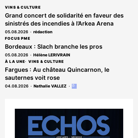
VINS & CULTURE
Grand concert de solidarité en faveur des
sinistrés des incendies à l’Arkea Arena
05.08.2026
rédaction
FOCUS PME
Bordeaux : Slach branche les pros
05.08.2026
Hélène LERIVRAIN
À LA UNE
VINS & CULTURE
Fargues : Au château Quincarnon, le
sauternes voit rose
04.08.2026
Nathalie VALLEZ
Cet
article
est
réservé
aux
Notre
abonnés
dernier
magazine