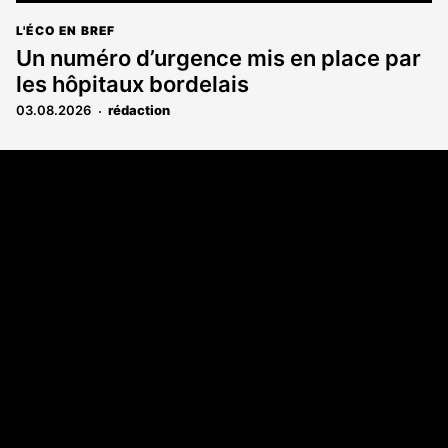
L'ÉCO EN BREF
Un numéro d’urgence mis en place par
les hôpitaux bordelais
03.08.2026
rédaction
Coordonnées
108 rue Fondaudège CS 71900
33081 Bordeaux Cedex
05 56 52 32 13
A propos
Qui sommes-nous
Contact