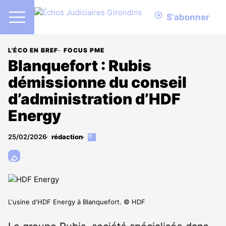
S'abonner
L'ÉCO EN BREF
FOCUS PME
Blanquefort : Rubis
démissionne du conseil
d’administration d’HDF
Energy
25/02/2026
rédaction
Cet
article
est
réservé
aux
abonnés
L'usine d'HDF Energy à Blanquefort. © HDF