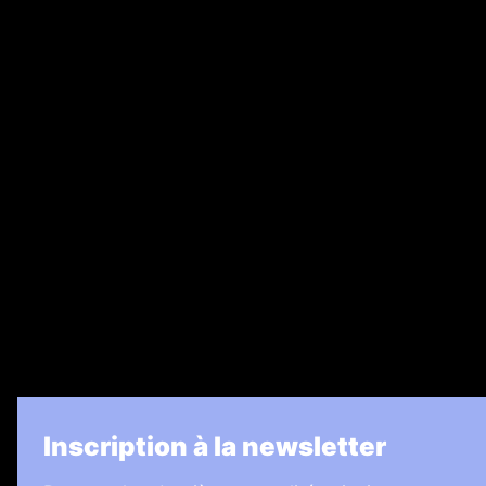
Annonces légales
Abonnement
Nos magazines
Ventes aux enchères & opportunités
Recrutement
Legal Medias
7 Jours
Informateur Judiciaire
Les Annonces Landaises
La Vie Economique
Inscription à la newsletter