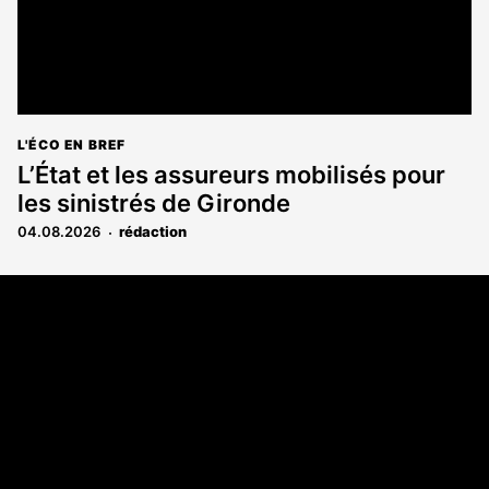
L'ÉCO EN BREF
L’État et les assureurs mobilisés pour
les sinistrés de Gironde
04.08.2026
rédaction
Coordonnées
108 rue Fondaudège CS 71900
33081 Bordeaux Cedex
05 56 52 32 13