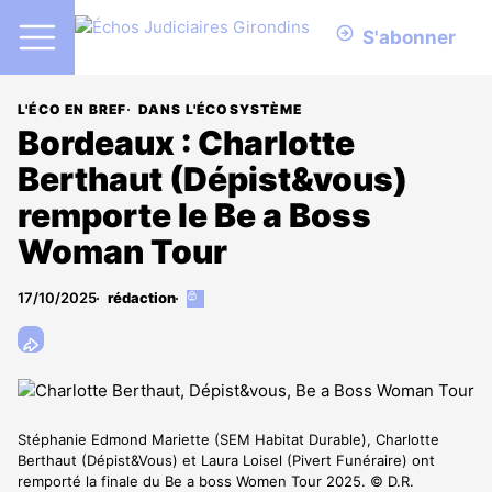
S'abonner
L'ÉCO EN BREF
DANS L'ÉCOSYSTÈME
Bordeaux : Charlotte
Berthaut (Dépist&vous)
remporte le Be a Boss
Woman Tour
17/10/2025
rédaction
Cet
article
est
réservé
aux
abonnés
Stéphanie Edmond Mariette (SEM Habitat Durable), Charlotte
Berthaut (Dépist&Vous) et Laura Loisel (Pivert Funéraire) ont
remporté la finale du Be a boss Women Tour 2025. © D.R.