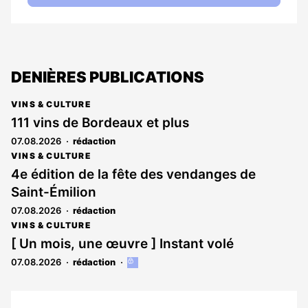
DENIÈRES PUBLICATIONS
VINS & CULTURE
111 vins de Bordeaux et plus
07.08.2026
rédaction
VINS & CULTURE
4e édition de la fête des vendanges de
Saint-Émilion
07.08.2026
rédaction
VINS & CULTURE
[ Un mois, une œuvre ] Instant volé
07.08.2026
rédaction
Cet
article
est
réservé