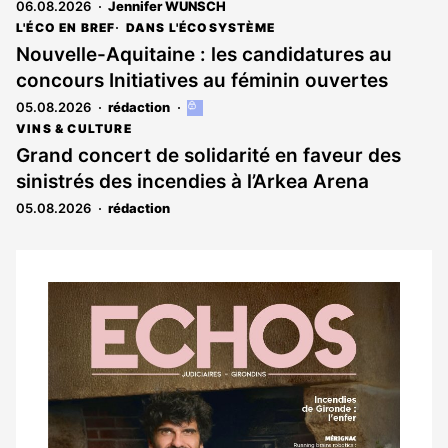
06.08.2026
Jennifer WUNSCH
L'ÉCO EN BREF
DANS L'ÉCOSYSTÈME
Nouvelle-Aquitaine : les candidatures au
concours Initiatives au féminin ouvertes
05.08.2026
rédaction
Cet
article
VINS & CULTURE
est
Grand concert de solidarité en faveur des
réservé
sinistrés des incendies à l’Arkea Arena
aux
abonnés
05.08.2026
rédaction
Notre
dernier
magazine