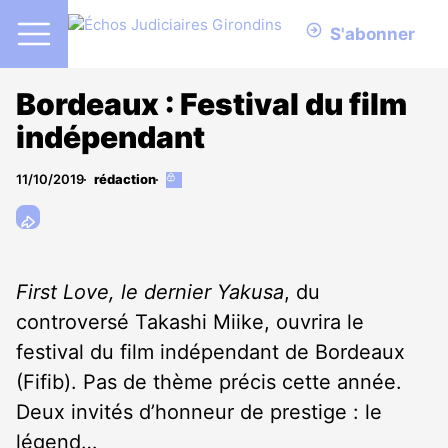
S'abonner
Bordeaux : Festival du film
indépendant
11/10/2019
rédaction
Cet
article
est
réservé
aux
abonnés
First Love, le dernier Yakusa
, du
controversé Takashi Miike, ouvrira le
festival du film indépendant de Bordeaux
(Fifib). Pas de thème précis cette année.
Deux invités d’honneur de prestige : le
légend…