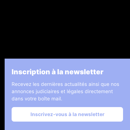
Legal Medias
7 Jours
Informateur Judiciaire
Les Annonces Landaises
La Vie Economique
Inscription à la newsletter
Recevez les dernières actualités ainsi que nos
annonces judiciaires et légales directement
dans votre boîte mail.
Inscrivez-vous à la newsletter