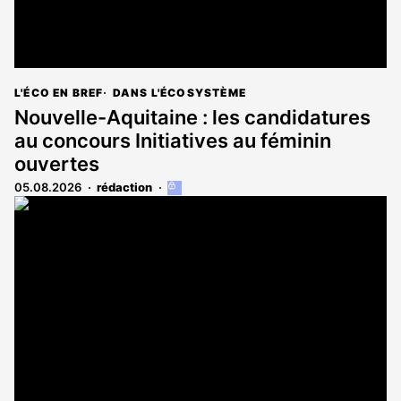
L'ÉCO EN BREF
DANS L'ÉCOSYSTÈME
Nouvelle-Aquitaine : les candidatures
au concours Initiatives au féminin
ouvertes
05.08.2026
rédaction
Cet
article
est
réservé
aux
abonnés