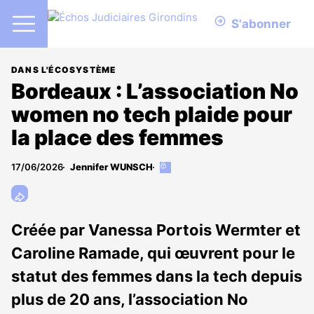
S'abonner
DANS L'ÉCOSYSTÈME
Bordeaux : L’association No
women no tech plaide pour
la place des femmes
17/06/2026
Jennifer WUNSCH
Cet
article
est
réservé
aux
Créée par Vanessa Portois Wermter et
abonnés
Caroline Ramade, qui œuvrent pour le
statut des femmes dans la tech depuis
plus de 20 ans, l’association No