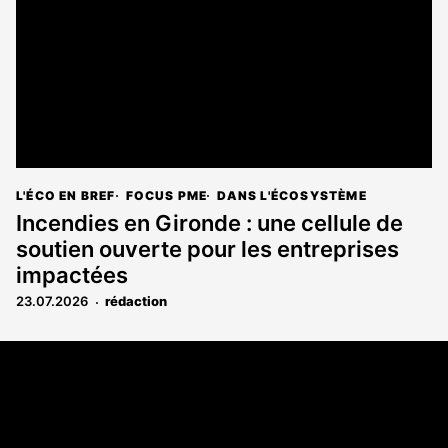
L'ÉCO EN BREF
FOCUS PME
DANS L'ÉCOSYSTÈME
Incendies en Gironde : une cellule de
soutien ouverte pour les entreprises
impactées
23.07.2026
rédaction
Coordonnées
108 rue Fondaudège CS 71900
33081 Bordeaux Cedex
05 56 52 32 13