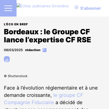
S'abonner
L'ÉCO EN BREF
Bordeaux : le Groupe CF
lance l’expertise CF RSE
06/03/2025
rédaction
Cet
article
est
réservé
aux
abonnés
© Shutterstock
Face à l’évolution réglementaire et à une
demande croissante,
le groupe CF
Compagnie Fiduciaire
a décidé de