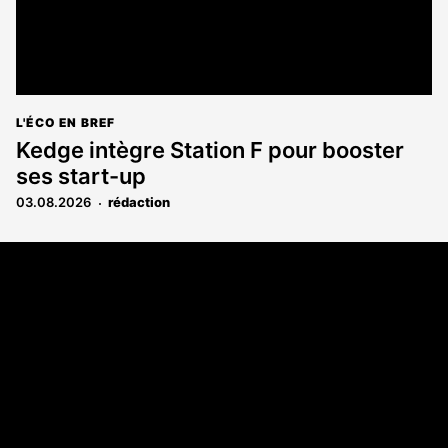
L'ÉCO EN BREF
Kedge intègre Station F pour booster
ses start-up
03.08.2026
rédaction
Coordonnées
108 rue Fondaudège CS 71900
33081 Bordeaux Cedex
05 56 52 32 13