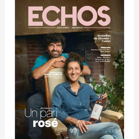
Notre
dernier
magazine