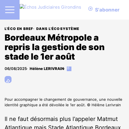
S'abonner
L'ÉCO EN BREF
DANS L'ÉCOSYSTÈME
Bordeaux Métropole a
repris la gestion de son
stade le 1er août
06/08/2025
Hélène LERIVRAIN
Cet
article
est
réservé
aux
abonnés
Pour accompagner le changement de gouvernance, une nouvelle
identité graphique a été dévoilée le 1er août. © Hélène Lerivrain
Il ne faut désormais plus l’appeler Matmut
Atlantique mais Stade Atlantique Bordeaux