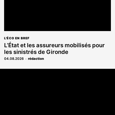
L'ÉCO EN BREF
L’État et les assureurs mobilisés pour
les sinistrés de Gironde
04.08.2026
rédaction
Coordonnées
108 rue Fondaudège CS 71900
33081 Bordeaux Cedex
05 56 52 32 13