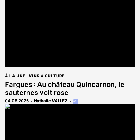
À LA UNE
VINS & CULTURE
Fargues : Au château Quincarnon, le
sauternes voit rose
04.08.2026
Nathalie VALLEZ
Cet
article
est
réservé
aux
abonnés