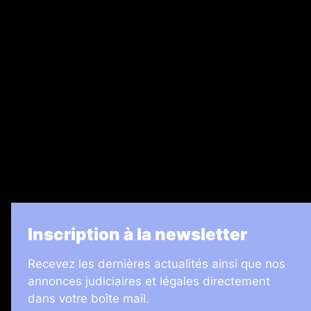
Nos magazines
Ventes aux enchères & opportunités
Recrutement
Legal Medias
7 Jours
Informateur Judiciaire
Les Annonces Landaises
La Vie Economique
Inscription à la newsletter
Recevez les dernières actualités ainsi que nos
annonces judiciaires et légales directement
dans votre boîte mail.