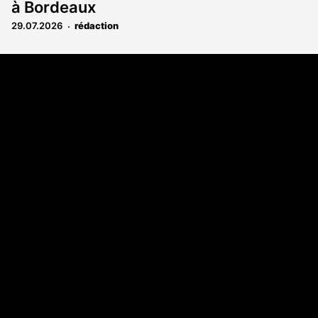
à Bordeaux
29.07.2026
rédaction
Coordonnées
108 rue Fondaudège CS 71900
33081 Bordeaux Cedex
05 56 52 32 13
A propos
Qui sommes-nous
Contact
Annonces légales
Abonnement