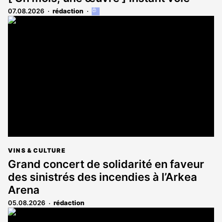
07.08.2026
rédaction
Cet
article
est
réservé
aux
abonnés
VINS & CULTURE
Grand concert de solidarité en faveur
des sinistrés des incendies à l’Arkea
Arena
05.08.2026
rédaction