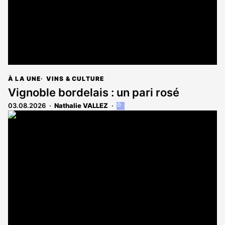
À LA UNE
VINS & CULTURE
Vignoble bordelais : un pari rosé
03.08.2026
Nathalie VALLEZ
Cet
article
est
réservé
aux
abonnés