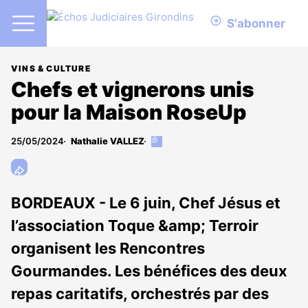
S'abonner
VINS & CULTURE
Chefs et vignerons unis
pour la Maison RoseUp
25/05/2024
Nathalie VALLEZ
Cet
article
est
réservé
aux
BORDEAUX - Le 6 juin, Chef Jésus et
abonnés
l’association Toque &amp; Terroir
organisent les Rencontres
Gourmandes. Les bénéfices des deux
repas caritatifs, orchestrés par des