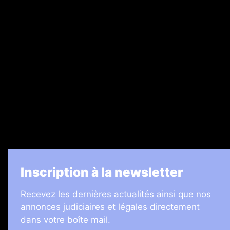
Ventes aux enchères & opportunités
Recrutement
Legal Medias
7 Jours
Informateur Judiciaire
Les Annonces Landaises
La Vie Economique
Inscription à la newsletter
Recevez les dernières actualités ainsi que nos
annonces judiciaires et légales directement
dans votre boîte mail.