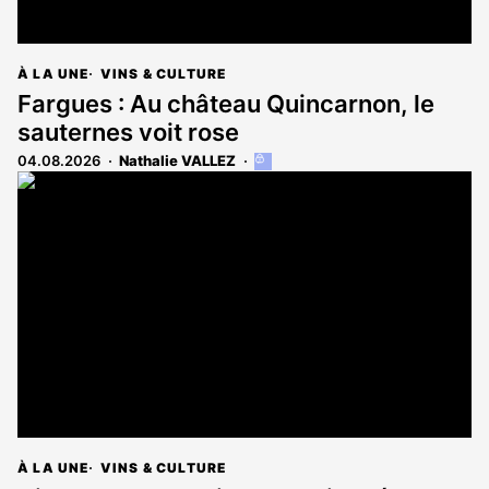
À LA UNE
VINS & CULTURE
Fargues : Au château Quincarnon, le
sauternes voit rose
04.08.2026
Nathalie VALLEZ
Cet
article
est
réservé
aux
abonnés
À LA UNE
VINS & CULTURE