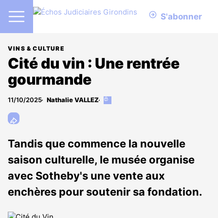
S'abonner
VINS & CULTURE
Cité du vin : Une rentrée
gourmande
11/10/2025
Nathalie VALLEZ
Cet
article
est
réservé
aux
Tandis que commence la nouvelle
abonnés
saison culturelle, le musée organise
avec Sotheby's une vente aux
enchères pour soutenir sa fondation.