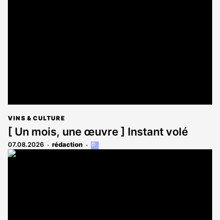
VINS & CULTURE
[ Un mois, une œuvre ] Instant volé
07.08.2026
rédaction
Cet
article
est
réservé
aux
abonnés