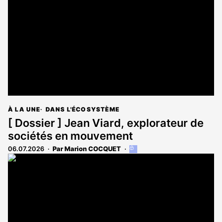
aux
abonnés
À LA UNE
DANS L'ÉCOSYSTÈME
[ Dossier ] Jean Viard, explorateur de
sociétés en mouvement
06.07.2026
Par Marion COCQUET
Cet
article
est
réservé
aux
abonnés