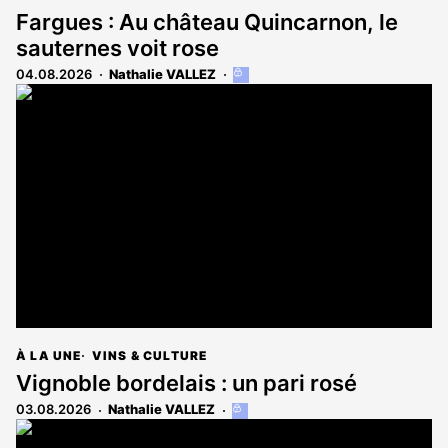
Fargues : Au château Quincarnon, le
sauternes voit rose
04.08.2026
Nathalie VALLEZ
Cet
article
est
réservé
aux
abonnés
À LA UNE
VINS & CULTURE
Vignoble bordelais : un pari rosé
03.08.2026
Nathalie VALLEZ
Cet
article