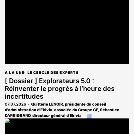
est
réservé
aux
abonnés
À LA UNE
LE CERCLE DES EXPERTS
[ Dossier ] Explorateurs 5.0 :
Réinventer le progrès à l’heure des
incertitudes
07.07.2026
Quitterie LENOIR, présidente du conseil
d'administration d'Ekivia, associée du Groupe CF
,
Sébastien
DARRIGRAND, directeur général d'Ekivia
Cet
article
est
réservé