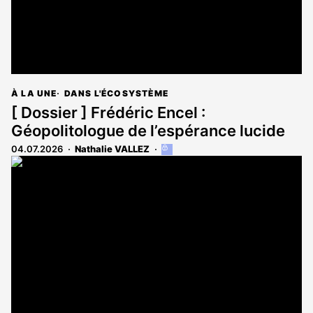
À LA UNE
DANS L'ÉCOSYSTÈME
[ Dossier ] Frédéric Encel :
Géopolitologue de l’espérance lucide
04.07.2026
Nathalie VALLEZ
Cet
article
est
réservé
aux
abonnés