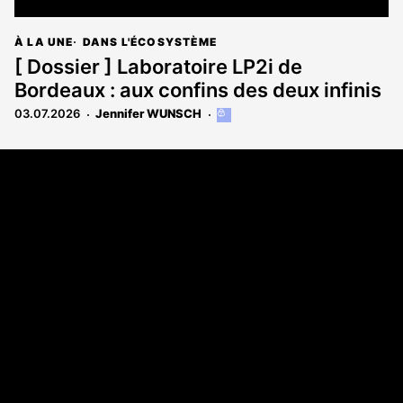
À LA UNE
DANS L'ÉCOSYSTÈME
[ Dossier ] Laboratoire LP2i de
Bordeaux : aux confins des deux infinis
03.07.2026
Jennifer WUNSCH
Cet
article
est
Coordonnées
réservé
aux
108 rue Fondaudège CS 71900
abonnés
33081 Bordeaux Cedex
05 56 52 32 13
A propos
Qui sommes-nous