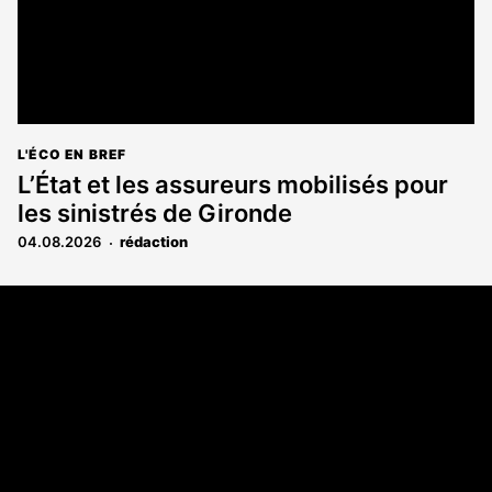
L'ÉCO EN BREF
L’État et les assureurs mobilisés pour
les sinistrés de Gironde
04.08.2026
rédaction
Coordonnées
108 rue Fondaudège CS 71900
33081 Bordeaux Cedex
05 56 52 32 13