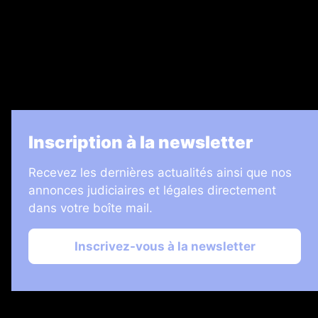
7 Jours
Informateur Judiciaire
Les Annonces Landaises
La Vie Economique
Inscription à la newsletter
Recevez les dernières actualités ainsi que nos
annonces judiciaires et légales directement
dans votre boîte mail.
Inscrivez-vous à la newsletter
2026 © Échos Judiciaires Girondins
Plan du site