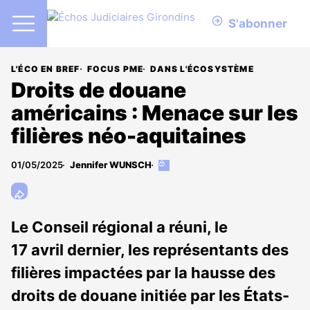
S'abonner
L'ÉCO EN BREF
FOCUS PME
DANS L'ÉCOSYSTÈME
Droits de douane
américains : Menace sur les
filières néo-aquitaines
01/05/2025
Jennifer WUNSCH
Cet
article
est
réservé
aux
Le Conseil régional a réuni, le
abonnés
17 avril dernier, les représentants des
filières impactées par la hausse des
droits de douane initiée par les États-