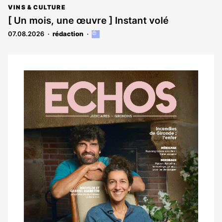
VINS & CULTURE
[ Un mois, une œuvre ] Instant volé
07.08.2026
rédaction
Cet
article
est
réservé
aux
Notre
abonnés
dernier
magazine