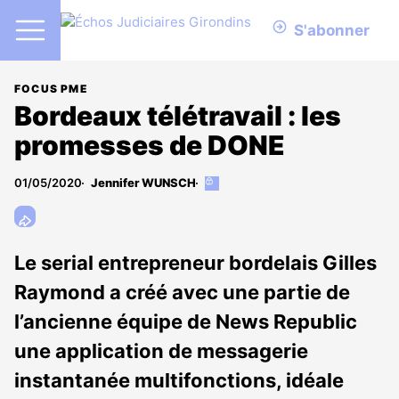
S'abonner
FOCUS PME
Bordeaux télétravail : les
promesses de DONE
01/05/2020
Jennifer WUNSCH
Cet
article
est
réservé
aux
Le serial entrepreneur bordelais Gilles
abonnés
Raymond a créé avec une partie de
l’ancienne équipe de News Republic
une application de messagerie
instantanée multifonctions, idéale