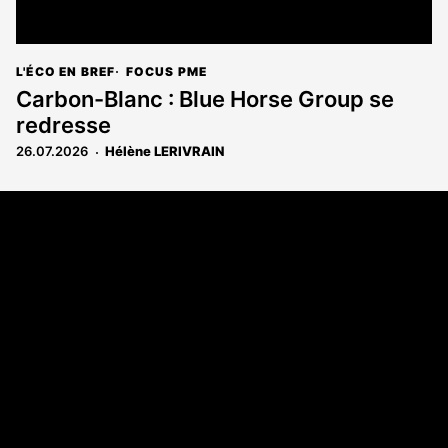
L'ÉCO EN BREF
FOCUS PME
Carbon-Blanc : Blue Horse Group se
redresse
26.07.2026
Hélène LERIVRAIN
Coordonnées
108 rue Fondaudège CS 71900
33081 Bordeaux Cedex
05 56 52 32 13
A propos
Qui sommes-nous