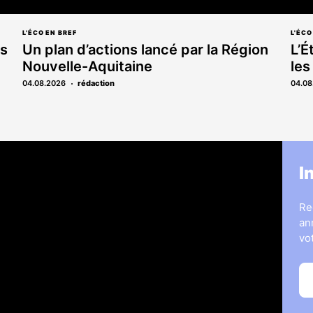
L'ÉCO EN BREF
L'ÉCO
es
Un plan d’actions lancé par la Région
L’É
Nouvelle-Aquitaine
les
04.08.2026
rédaction
04.08
s
Legal Medias
I
ous
7 Jours
Informateur Judiciaire
Re
les
Les Annonces Landaises
an
La Vie Economique
vo
hères & opportunités