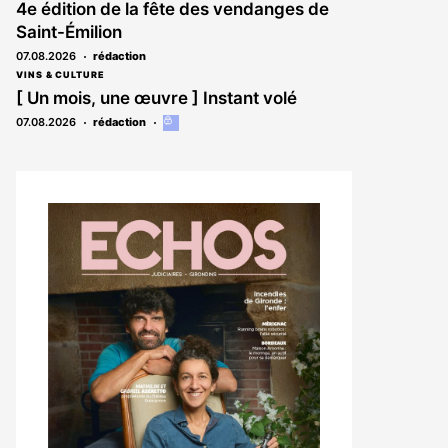
4e édition de la fête des vendanges de
Saint-Émilion
07.08.2026
rédaction
VINS & CULTURE
[ Un mois, une œuvre ] Instant volé
07.08.2026
rédaction
Cet
article
est
réservé
aux
abonnés
Notre
dernier
magazine