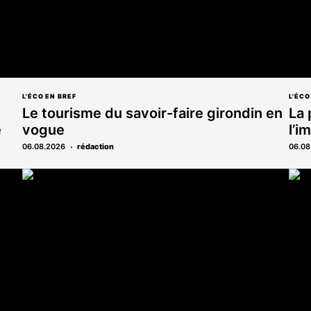
L'ÉCO EN BREF
L'ÉCO
Le tourisme du savoir-faire girondin en
La 
e
vogue
l’i
06.08.2026
rédaction
06.08