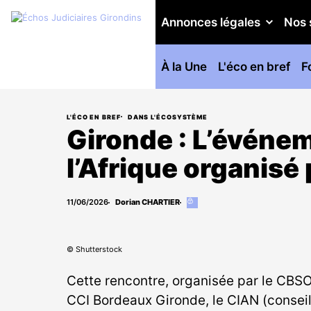
Annonces légales
Nos 
À la Une
L'éco en bref
F
L'ÉCO EN BREF
DANS L'ÉCOSYSTÈME
Gironde : L’événe
l’Afrique organisé
11/06/2026
Dorian CHARTIER
Cet
article
est
réservé
aux
© Shutterstock
abonnés
Cette rencontre, organisée par le CBSO
CCI Bordeaux Gironde, le CIAN (conseil 