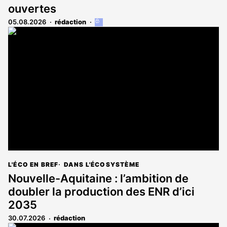
ouvertes
05.08.2026
rédaction
Cet
article
est
réservé
aux
abonnés
L'ÉCO EN BREF
DANS L'ÉCOSYSTÈME
Nouvelle-Aquitaine : l’ambition de
doubler la production des ENR d’ici
2035
30.07.2026
rédaction