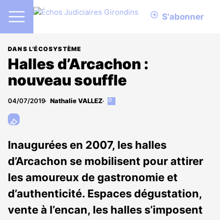
S'abonner
DANS L'ÉCOSYSTÈME
Halles d’Arcachon :
nouveau souffle
04/07/2019
Nathalie VALLEZ
Cet
article
est
réservé
aux
Inaugurées en 2007, les halles
abonnés
d’Arcachon se mobilisent pour attirer
les amoureux de gastronomie et
d’authenticité. Espaces dégustation,
vente à l’encan, les halles s’imposent