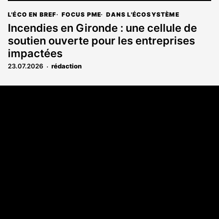
L'ÉCO EN BREF
FOCUS PME
DANS L'ÉCOSYSTÈME
Incendies en Gironde : une cellule de
soutien ouverte pour les entreprises
impactées
23.07.2026
rédaction
Coordonnées
108 rue Fondaudège CS 71900
33081 Bordeaux Cedex
05 56 52 32 13
A propos
Qui sommes-nous