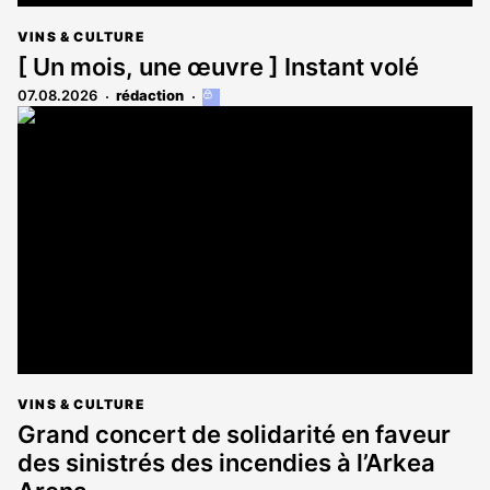
VINS & CULTURE
[ Un mois, une œuvre ] Instant volé
07.08.2026
rédaction
Cet
article
est
réservé
aux
abonnés
VINS & CULTURE
Grand concert de solidarité en faveur
des sinistrés des incendies à l’Arkea