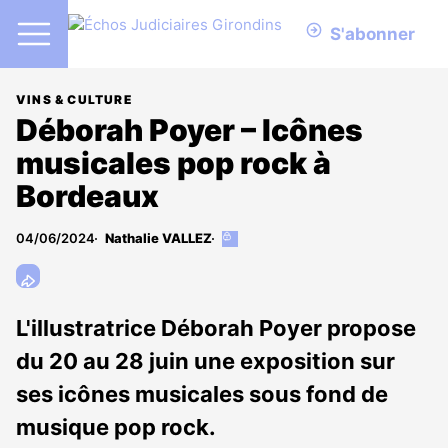
S'abonner
VINS & CULTURE
Déborah Poyer – Icônes
musicales pop rock à
Bordeaux
04/06/2024
Nathalie VALLEZ
Cet
article
est
réservé
aux
L'illustratrice Déborah Poyer propose
abonnés
du 20 au 28 juin une exposition sur
ses icônes musicales sous fond de
musique pop rock.