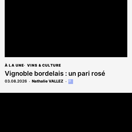
aux
abonnés
À LA UNE
VINS & CULTURE
Vignoble bordelais : un pari rosé
03.08.2026
Nathalie VALLEZ
Cet
article
est
Coordonnées
réservé
aux
108 rue Fondaudège CS 71900
abonnés
33081 Bordeaux Cedex
05 56 52 32 13