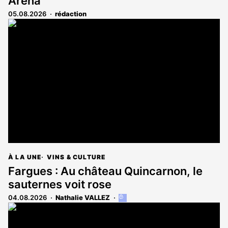
Arena
05.08.2026
rédaction
À LA UNE
VINS & CULTURE
Fargues : Au château Quincarnon, le
sauternes voit rose
04.08.2026
Nathalie VALLEZ
Cet
article
est
réservé