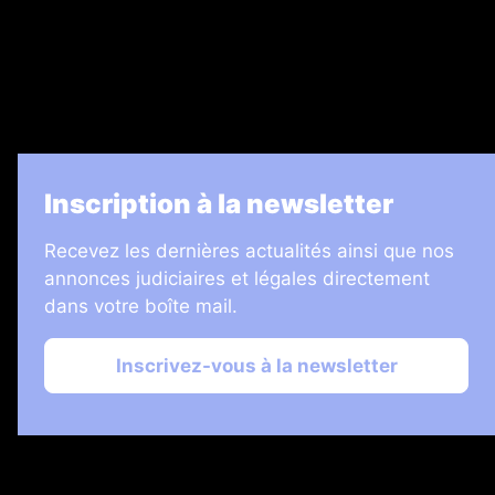
7 Jours
Informateur Judiciaire
Les Annonces Landaises
La Vie Economique
Inscription à la newsletter
Recevez les dernières actualités ainsi que nos
annonces judiciaires et légales directement
dans votre boîte mail.
Inscrivez-vous à la newsletter
2026 © Échos Judiciaires Girondins
Plan du site
Mentions légales