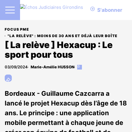
S'abonner
FOCUS PME
"LA RELÈVE" : MOINS DE 30 ANS ET DÉJÀ LEUR BOÎTE
[ La relève ] Hexacup : Le
sport pour tous
03/09/2024
Marie-Amélie HUSSON
Cet
article
est
réservé
aux
Bordeaux - Guillaume Cazcarra a
abonnés
lancé le projet Hexacup dès l’âge de 18
ans. Le principe : une application
mobile permettant à chaque jeune de