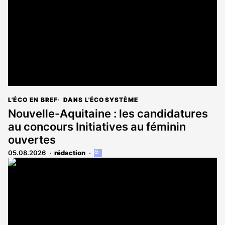
L'ÉCO EN BREF
DANS L'ÉCOSYSTÈME
Nouvelle-Aquitaine : les candidatures
au concours Initiatives au féminin
ouvertes
05.08.2026
rédaction
Cet
article
est
réservé
aux
abonnés