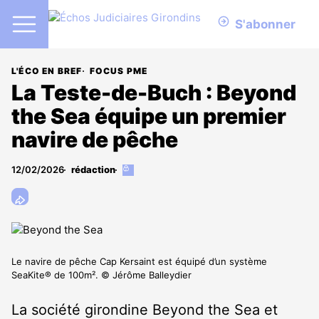
S'abonner
L'ÉCO EN BREF
FOCUS PME
La Teste-de-Buch : Beyond
the Sea équipe un premier
navire de pêche
12/02/2026
rédaction
Cet
article
est
réservé
aux
abonnés
Le navire de pêche Cap Kersaint est équipé d’un système
SeaKite® de 100m². © Jérôme Balleydier
La société girondine Beyond the Sea et