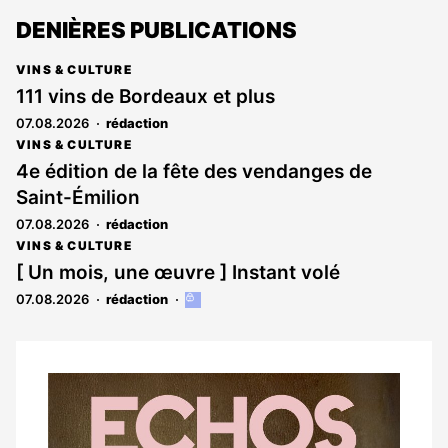
DENIÈRES PUBLICATIONS
VINS & CULTURE
111 vins de Bordeaux et plus
07.08.2026
rédaction
VINS & CULTURE
4e édition de la fête des vendanges de
Saint-Émilion
07.08.2026
rédaction
VINS & CULTURE
[ Un mois, une œuvre ] Instant volé
07.08.2026
rédaction
Cet
article
est
réservé
aux
Notre
abonnés
dernier