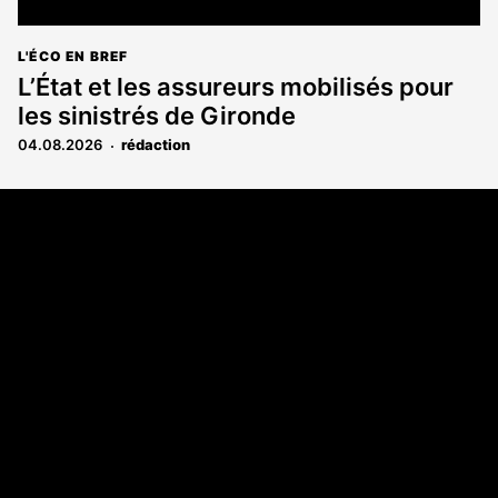
L'ÉCO EN BREF
L’État et les assureurs mobilisés pour
les sinistrés de Gironde
04.08.2026
rédaction
Coordonnées
108 rue Fondaudège CS 71900
33081 Bordeaux Cedex
05 56 52 32 13
A propos
Qui sommes-nous