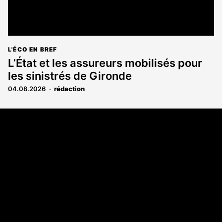
L'ÉCO EN BREF
L’État et les assureurs mobilisés pour
les sinistrés de Gironde
04.08.2026
rédaction
Coordonnées
108 rue Fondaudège CS 71900
33081 Bordeaux Cedex
05 56 52 32 13
A propos