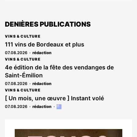
DENIÈRES PUBLICATIONS
VINS & CULTURE
111 vins de Bordeaux et plus
07.08.2026
rédaction
VINS & CULTURE
4e édition de la fête des vendanges de
Saint-Émilion
07.08.2026
rédaction
VINS & CULTURE
[ Un mois, une œuvre ] Instant volé
07.08.2026
rédaction
Cet
article
est
réservé
aux
Notre
abonnés