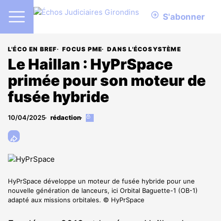
S'abonner
L'ÉCO EN BREF
FOCUS PME
DANS L'ÉCOSYSTÈME
Le Haillan : HyPrSpace
primée pour son moteur de
fusée hybride
10/04/2025
rédaction
Cet
article
est
réservé
aux
abonnés
HyPrSpace développe un moteur de fusée hybride pour une
nouvelle génération de lanceurs, ici Orbital Baguette-1 (OB-1)
adapté aux missions orbitales. © HyPrSpace