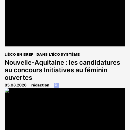
L'ÉCO EN BREF
DANS L'ÉCOSYSTÈME
Nouvelle-Aquitaine : les candidatures
au concours Initiatives au féminin
ouvertes
05.08.2026
rédaction
Cet
article
est
réservé
aux
abonnés