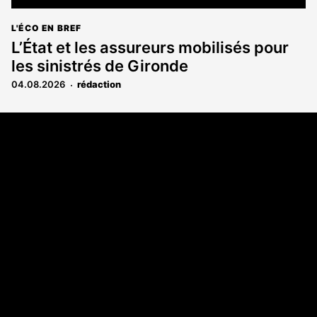
L'ÉCO EN BREF
L’État et les assureurs mobilisés pour
les sinistrés de Gironde
04.08.2026
rédaction
Coordonnées
108 rue Fondaudège CS 71900
33081 Bordeaux Cedex
05 56 52 32 13
A propos
Qui sommes-nous
Contact