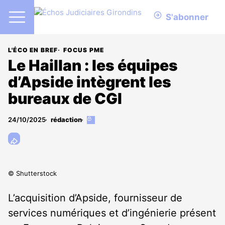
S'abonner
L'ÉCO EN BREF
FOCUS PME
Le Haillan : les équipes
d’Apside intègrent les
bureaux de CGI
24/10/2025
rédaction
Cet
article
est
réservé
aux
abonnés
© Shutterstock
L’acquisition d’Apside, fournisseur de
services numériques et d’ingénierie présent