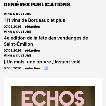
DENIÈRES PUBLICATIONS
VINS & CULTURE
111 vins de Bordeaux et plus
07.08.2026
rédaction
VINS & CULTURE
4e édition de la fête des vendanges de
Saint-Émilion
07.08.2026
rédaction
VINS & CULTURE
[ Un mois, une œuvre ] Instant volé
07.08.2026
rédaction
Cet
article
est
réservé
aux
Notre
abonnés
dernier
magazine