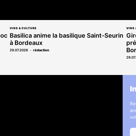
VINS & CULTURE
VINS 
doc
Basilica anime la basilique Saint-Seurin
Gir
à Bordeaux
pr
Bor
29.07.2026
rédaction
29.07
s
Legal Medias
I
ous
7 Jours
Informateur Judiciaire
Re
les
Les Annonces Landaises
an
La Vie Economique
vo
hères & opportunités