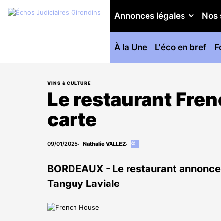
Annonces légales
Nos 
À la Une
L'éco en bref
F
VINS & CULTURE
Le restaurant Fren
carte
09/01/2025
Nathalie VALLEZ
Cet
article
est
BORDEAUX - Le restaurant annonce s
réservé
aux
Tanguy Laviale
abonnés