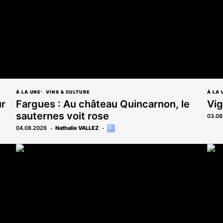
À LA UNE
VINS & CULTURE
À LA 
ur
Fargues : Au château Quincarnon, le
Vig
sauternes voit rose
03.08
04.08.2026
Nathalie VALLEZ
Cet
article
est
réservé
aux
abonnés