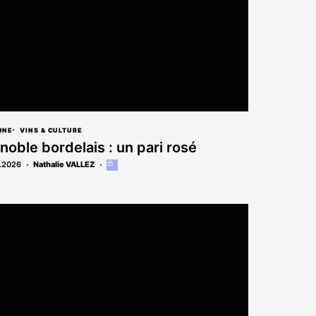
UNE
VINS & CULTURE
noble bordelais : un pari rosé
.2026
Nathalie VALLEZ
Cet
article
est
réservé
aux
abonnés