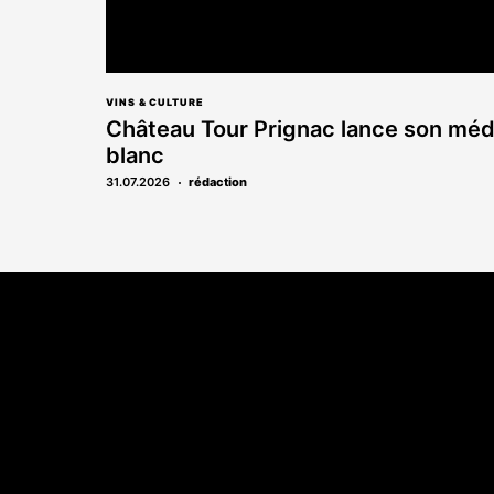
VINS & CULTURE
Château Tour Prignac lance son mé
blanc
31.07.2026
rédaction
Coordonnées
A propo
108 rue Fondaudège CS 71900
Qui sommes-n
33081 Bordeaux Cedex
Contact
05 56 52 32 13
Annonces léga
Abonnement
Nos magazines
Ventes aux enc