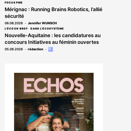
FOCUS PME
Mérignac : Running Brains Robotics, l’allié
sécurité
06.08.2026
Jennifer WUNSCH
L'ÉCO EN BREF
DANS L'ÉCOSYSTÈME
Nouvelle-Aquitaine : les candidatures au
concours Initiatives au féminin ouvertes
05.08.2026
rédaction
Cet
article
est
réservé
aux
abonnés
Notre
dernier
magazine