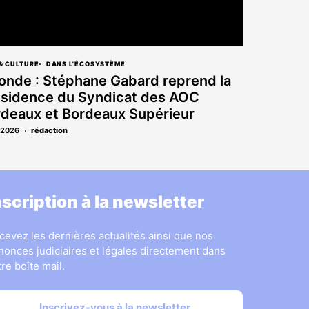
& CULTURE
DANS L'ÉCOSYSTÈME
onde : Stéphane Gabard reprend la
ésidence du Syndicat des AOC
deaux et Bordeaux Supérieur
.2026
rédaction
nscription à la newsletter
cevez les dernières actualités ainsi que nos
nonces judiciaires et légales directement dans
tre boîte mail.
Inscrivez-vous à la newsletter