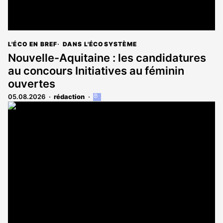
L'ÉCO EN BREF
DANS L'ÉCOSYSTÈME
Nouvelle-Aquitaine : les candidatures
au concours Initiatives au féminin
ouvertes
05.08.2026
rédaction
Cet
article
est
réservé
aux
abonnés