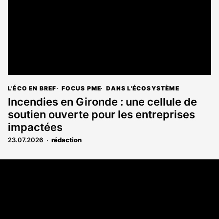
L'ÉCO EN BREF
FOCUS PME
DANS L'ÉCOSYSTÈME
Incendies en Gironde : une cellule de
soutien ouverte pour les entreprises
impactées
23.07.2026
rédaction
Coordonnées
108 rue Fondaudège CS 71900
33081 Bordeaux Cedex
05 56 52 32 13