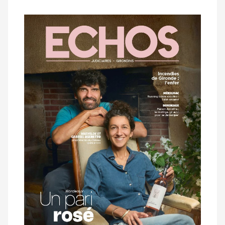
Notre
dernier
magazine