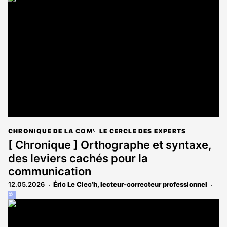
est
réservé
aux
abonnés
CHRONIQUE DE LA COM'
LE CERCLE DES EXPERTS
[ Chronique ] Orthographe et syntaxe,
des leviers cachés pour la
communication
12.05.2026
Éric Le Clec’h, lecteur-correcteur professionnel
Cet
article
est
réservé