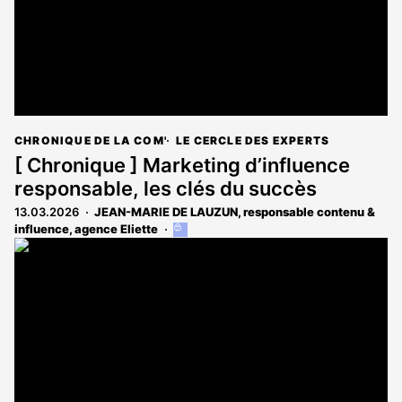
CHRONIQUE DE LA COM'
LE CERCLE DES EXPERTS
[ Chronique ] Marketing d’influence
responsable, les clés du succès
13.03.2026
JEAN-MARIE DE LAUZUN, responsable contenu &
influence, agence Eliette
Cet
article
est
réservé
aux
abonnés