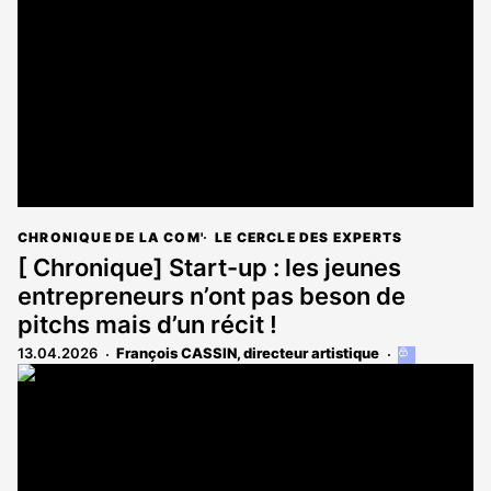
aux
abonnés
CHRONIQUE DE LA COM'
LE CERCLE DES EXPERTS
[ Chronique] Start-up : les jeunes
entrepreneurs n’ont pas beson de
pitchs mais d’un récit !
13.04.2026
François CASSIN, directeur artistique
Cet
article
est
réservé
aux
abonnés