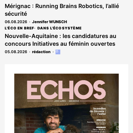
Mérignac : Running Brains Robotics, l’allié
sécurité
06.08.2026
Jennifer WUNSCH
L'ÉCO EN BREF
DANS L'ÉCOSYSTÈME
Nouvelle-Aquitaine : les candidatures au
concours Initiatives au féminin ouvertes
05.08.2026
rédaction
Cet
article
est
réservé
aux
Notre
abonnés
dernier
magazine