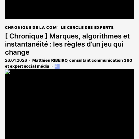
CHRONIQUE DE LA COM'
LE CERCLE DES EXPERTS
[ Chronique ] Marques, algorithmes et
instantanéité : les règles d’un jeu qui
change
26.01.2026
Matthieu RIBEIRO, consultant communication 360
et expert social média
Cet
article
est
réservé
aux
abonnés