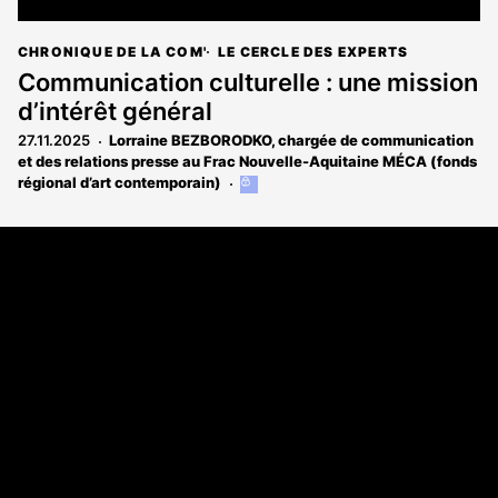
CHRONIQUE DE LA COM'
LE CERCLE DES EXPERTS
Communication culturelle : une mission
d’intérêt général
27.11.2025
Lorraine BEZBORODKO, chargée de communication
et des relations presse au Frac Nouvelle-Aquitaine MÉCA (fonds
régional d’art contemporain)
Cet
article
est
Coordonnées
réservé
aux
108 rue Fondaudège CS 71900
abonnés
33081 Bordeaux Cedex
05 56 52 32 13
A propos