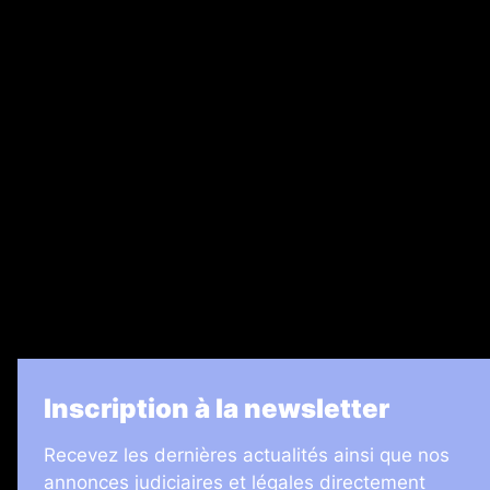
Abonnement
Nos magazines
Ventes aux enchères & opportunités
Recrutement
Legal Medias
7 Jours
Informateur Judiciaire
Les Annonces Landaises
La Vie Economique
Inscription à la newsletter
Recevez les dernières actualités ainsi que nos
annonces judiciaires et légales directement