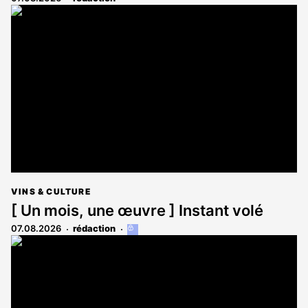
VINS & CULTURE
[ Un mois, une œuvre ] Instant volé
07.08.2026
rédaction
Cet
article
est
réservé
aux
abonnés