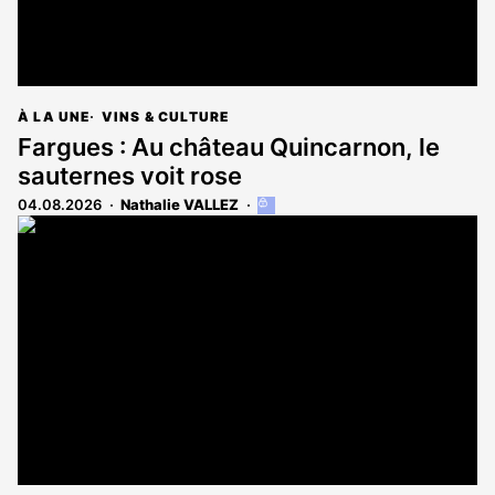
À LA UNE
VINS & CULTURE
Fargues : Au château Quincarnon, le
sauternes voit rose
04.08.2026
Nathalie VALLEZ
Cet
article
est
réservé
aux
abonnés