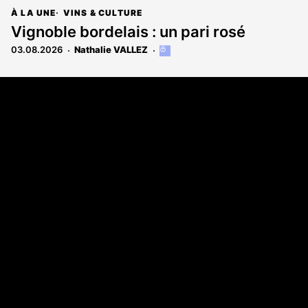
À LA UNE
VINS & CULTURE
Vignoble bordelais : un pari rosé
03.08.2026
Nathalie VALLEZ
Cet
article
est
Coordonnées
réservé
aux
108 rue Fondaudège CS 71900
abonnés
33081 Bordeaux Cedex
05 56 52 32 13
A propos
Qui sommes-nous
Contact
Annonces légales