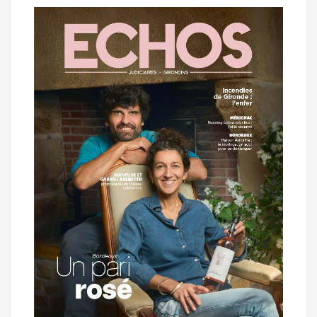
Notre
dernier
magazine