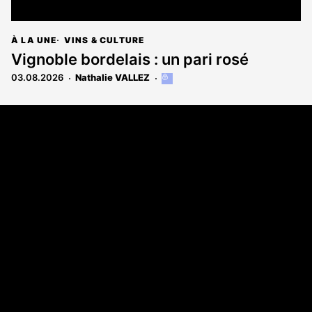
À LA UNE
VINS & CULTURE
Vignoble bordelais : un pari rosé
03.08.2026
Nathalie VALLEZ
Cet
article
est
Coordonnées
réservé
aux
108 rue Fondaudège CS 71900
abonnés
33081 Bordeaux Cedex
05 56 52 32 13
A propos
Qui sommes-nous
Contact