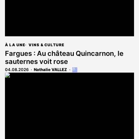
À LA UNE
VINS & CULTURE
Fargues : Au château Quincarnon, le
sauternes voit rose
04.08.2026
Nathalie VALLEZ
Cet
article
est
réservé
aux
abonnés