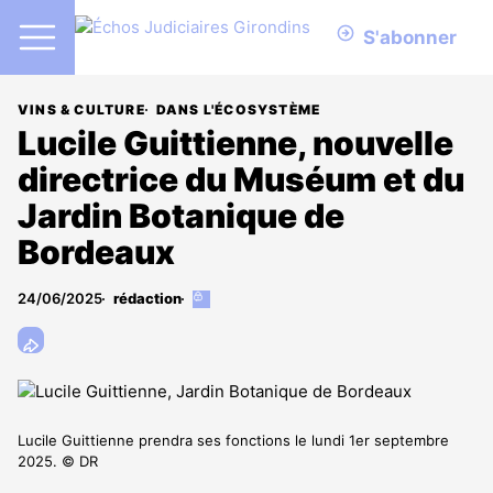
S'abonner
VINS & CULTURE
DANS L'ÉCOSYSTÈME
Lucile Guittienne, nouvelle
directrice du Muséum et du
Jardin Botanique de
Bordeaux
24/06/2025
rédaction
Cet
article
est
réservé
aux
abonnés
Lucile Guittienne prendra ses fonctions le lundi 1er septembre
2025. © DR