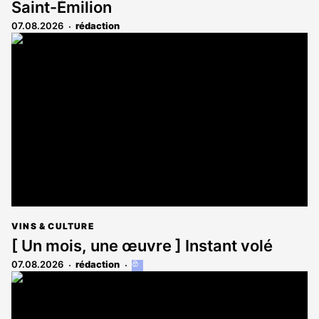
Saint-Émilion
07.08.2026
rédaction
VINS & CULTURE
[ Un mois, une œuvre ] Instant volé
07.08.2026
rédaction
Cet
article
est
réservé