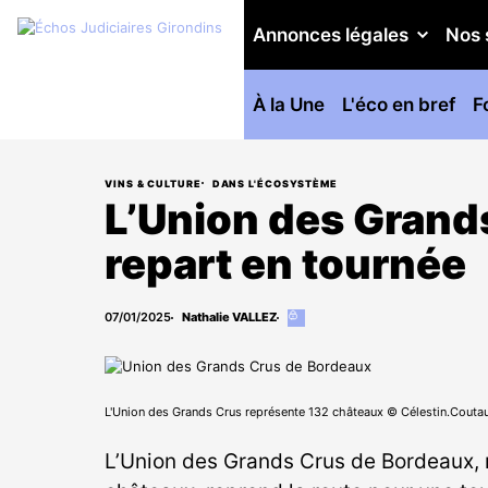
Annonces légales
Nos 
À la Une
L'éco en bref
F
VINS & CULTURE
DANS L'ÉCOSYSTÈME
L’Union des Grand
repart en tournée
07/01/2025
Nathalie VALLEZ
Cet
article
est
réservé
aux
abonnés
L'Union des Grands Crus représente 132 châteaux © Célestin.Couta
L’Union des Grands Crus de Bordeaux, 