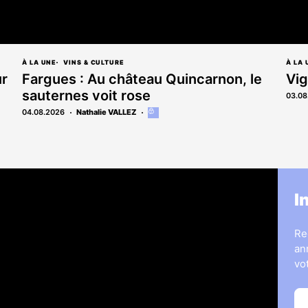
À LA UNE
VINS & CULTURE
À LA 
ur
Fargues : Au château Quincarnon, le
Vig
sauternes voit rose
03.08
04.08.2026
Nathalie VALLEZ
Cet
article
est
réservé
aux
abonnés
s
Legal Medias
I
ous
7 Jours
Informateur Judiciaire
Re
les
Les Annonces Landaises
an
La Vie Economique
vo
hères & opportunités