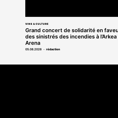
VINS & CULTURE
Grand concert de solidarité en fave
des sinistrés des incendies à l’Arkea
Arena
05.08.2026
rédaction
Coordonnées
A propo
108 rue Fondaudège CS 71900
Qui sommes-n
33081 Bordeaux Cedex
Contact
05 56 52 32 13
Annonces léga
Abonnement
Nos magazines
Ventes aux enc