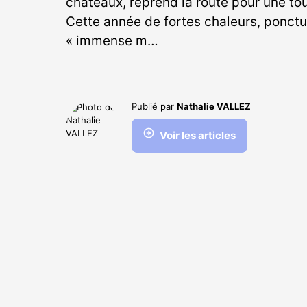
châteaux, reprend la route pour une t
Cette année de fortes chaleurs, ponct
« immense m…
Publié par
Nathalie VALLEZ
Voir les articles