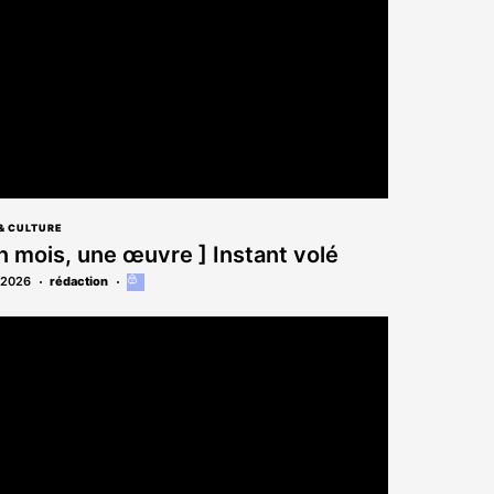
& CULTURE
n mois, une œuvre ] Instant volé
.2026
rédaction
Cet
article
est
réservé
aux
abonnés