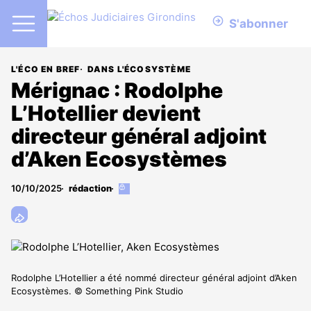
S'abonner
L'ÉCO EN BREF
DANS L'ÉCOSYSTÈME
Mérignac : Rodolphe
L’Hotellier devient
directeur général adjoint
d’Aken Ecosystèmes
10/10/2025
rédaction
Cet
article
est
réservé
aux
abonnés
Rodolphe L’Hotellier a été nommé directeur général adjoint d’Aken
Ecosystèmes. © Something Pink Studio