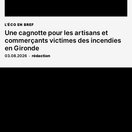
L'ÉCO EN BREF
Une cagnotte pour les artisans et
commerçants victimes des incendies
en Gironde
03.08.2026
rédaction
Coordonnées
108 rue Fondaudège CS 71900
33081 Bordeaux Cedex
05 56 52 32 13
A propos