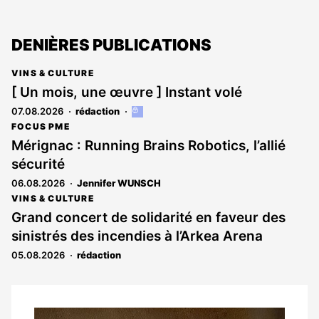
DENIÈRES PUBLICATIONS
VINS & CULTURE
[ Un mois, une œuvre ] Instant volé
07.08.2026
rédaction
Cet
article
FOCUS PME
est
Mérignac : Running Brains Robotics, l’allié
réservé
sécurité
aux
abonnés
06.08.2026
Jennifer WUNSCH
VINS & CULTURE
Grand concert de solidarité en faveur des
sinistrés des incendies à l’Arkea Arena
05.08.2026
rédaction
Notre