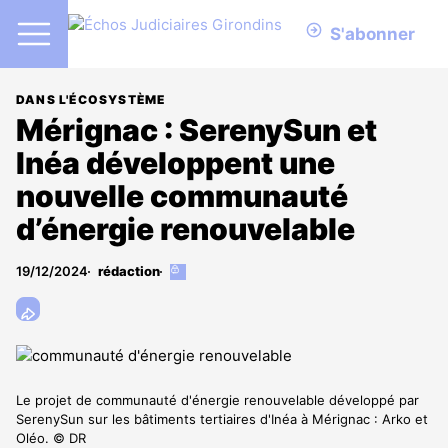
S'abonner
DANS L'ÉCOSYSTÈME
Mérignac : SerenySun et
Inéa développent une
nouvelle communauté
d’énergie renouvelable
19/12/2024
rédaction
Cet
article
est
réservé
aux
abonnés
Le projet de communauté d'énergie renouvelable développé par
SerenySun sur les bâtiments tertiaires d'Inéa à Mérignac : Arko et
Oléo. © DR