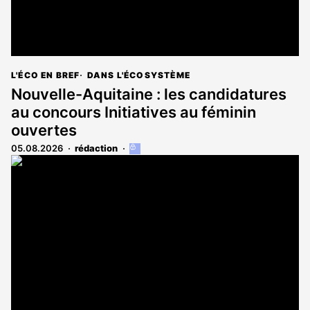
L'ÉCO EN BREF
DANS L'ÉCOSYSTÈME
Nouvelle-Aquitaine : les candidatures
au concours Initiatives au féminin
ouvertes
05.08.2026
rédaction
Cet
article
est
réservé
aux
abonnés