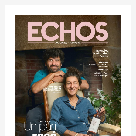
Notre
dernier
magazine