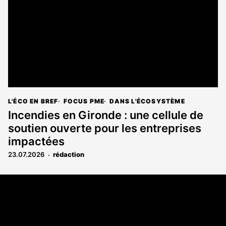
L'ÉCO EN BREF
FOCUS PME
DANS L'ÉCOSYSTÈME
Incendies en Gironde : une cellule de
soutien ouverte pour les entreprises
impactées
23.07.2026
rédaction
Coordonnées
108 rue Fondaudège CS 71900
33081 Bordeaux Cedex
05 56 52 32 13