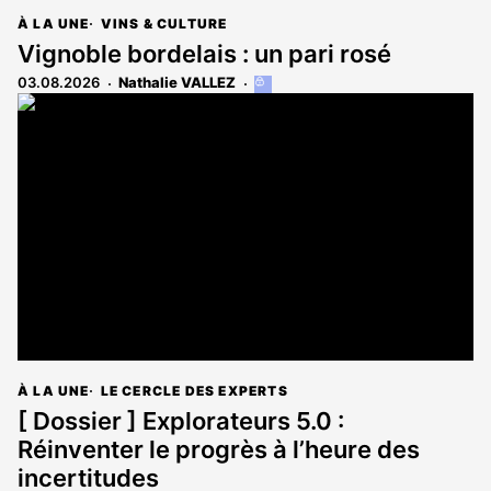
À LA UNE
VINS & CULTURE
Vignoble bordelais : un pari rosé
03.08.2026
Nathalie VALLEZ
Cet
article
est
réservé
aux
abonnés
À LA UNE
LE CERCLE DES EXPERTS
[ Dossier ] Explorateurs 5.0 :
Réinventer le progrès à l’heure des
incertitudes