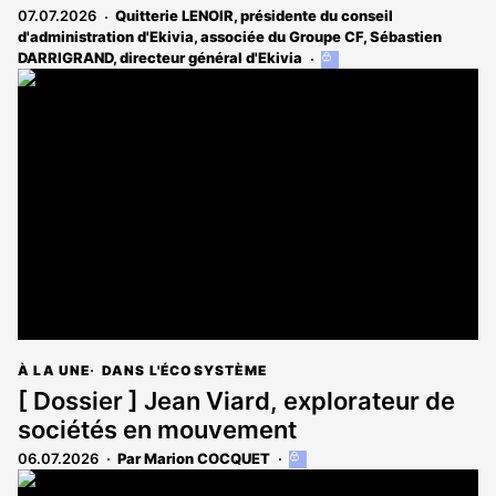
07.07.2026
Quitterie LENOIR, présidente du conseil
d'administration d'Ekivia, associée du Groupe CF
,
Sébastien
DARRIGRAND, directeur général d'Ekivia
Cet
article
est
réservé
aux
abonnés
À LA UNE
DANS L'ÉCOSYSTÈME
[ Dossier ] Jean Viard, explorateur de
sociétés en mouvement
06.07.2026
Par Marion COCQUET
Cet
article