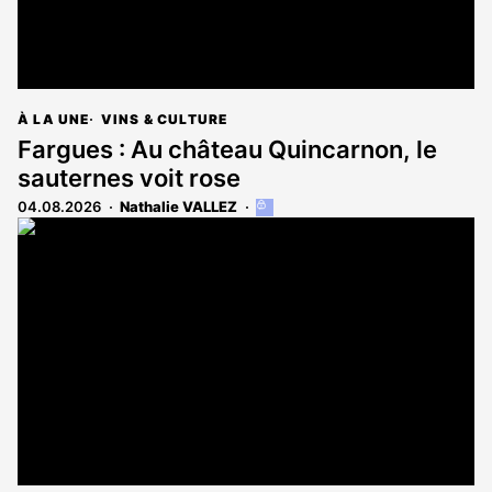
À LA UNE
VINS & CULTURE
Fargues : Au château Quincarnon, le
sauternes voit rose
04.08.2026
Nathalie VALLEZ
Cet
article
est
réservé
aux
abonnés