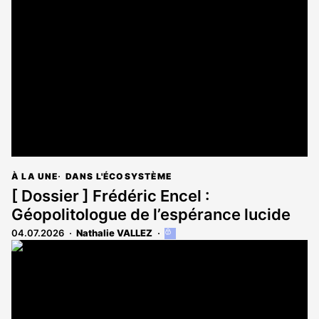
est
réservé
aux
abonnés
À LA UNE
DANS L'ÉCOSYSTÈME
[ Dossier ] Frédéric Encel :
Géopolitologue de l’espérance lucide
04.07.2026
Nathalie VALLEZ
Cet
article
est
réservé
aux
abonnés