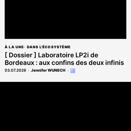
À LA UNE
DANS L'ÉCOSYSTÈME
[ Dossier ] Laboratoire LP2i de
Bordeaux : aux confins des deux infinis
03.07.2026
Jennifer WUNSCH
Cet
article
est
Coordonnées
réservé
aux
108 rue Fondaudège CS 71900
abonnés
33081 Bordeaux Cedex
05 56 52 32 13