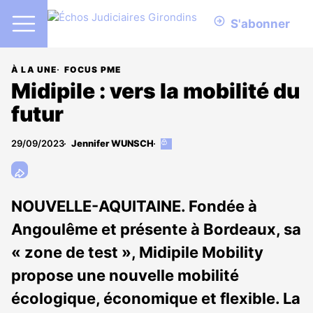
S'abonner
À LA UNE
FOCUS PME
Midipile : vers la mobilité du
futur
29/09/2023
Jennifer WUNSCH
Cet
article
est
réservé
aux
NOUVELLE-AQUITAINE. Fondée à
abonnés
Angoulême et présente à Bordeaux, sa
« zone de test », Midipile Mobility
propose une nouvelle mobilité
écologique, économique et flexible. La