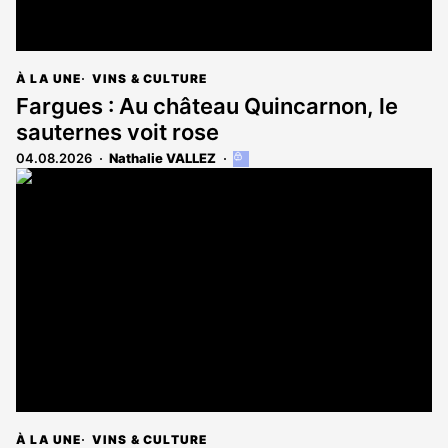
À LA UNE
VINS & CULTURE
Fargues : Au château Quincarnon, le
sauternes voit rose
04.08.2026
Nathalie VALLEZ
Cet
article
est
réservé
aux
abonnés
À LA UNE
VINS & CULTURE