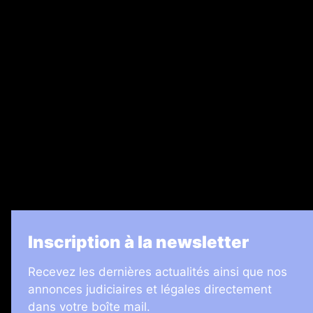
Nos magazines
Ventes aux enchères & opportunités
Recrutement
Legal Medias
7 Jours
Informateur Judiciaire
Les Annonces Landaises
La Vie Economique
Inscription à la newsletter
Recevez les dernières actualités ainsi que nos
annonces judiciaires et légales directement
dans votre boîte mail.