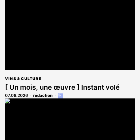
VINS & CULTURE
[ Un mois, une œuvre ] Instant volé
07.08.2026
rédaction
Cet
article
est
réservé
aux
abonnés