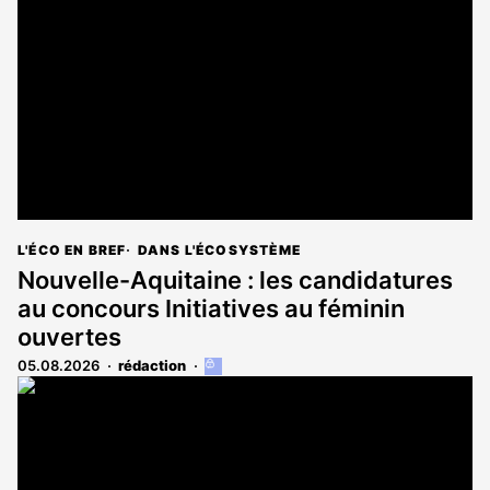
L'ÉCO EN BREF
DANS L'ÉCOSYSTÈME
Nouvelle-Aquitaine : les candidatures
au concours Initiatives au féminin
ouvertes
05.08.2026
rédaction
Cet
article
est
réservé
aux
abonnés