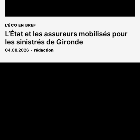
L'ÉCO EN BREF
L’État et les assureurs mobilisés pour
les sinistrés de Gironde
04.08.2026
rédaction
Coordonnées
108 rue Fondaudège CS 71900
33081 Bordeaux Cedex
05 56 52 32 13
A propos