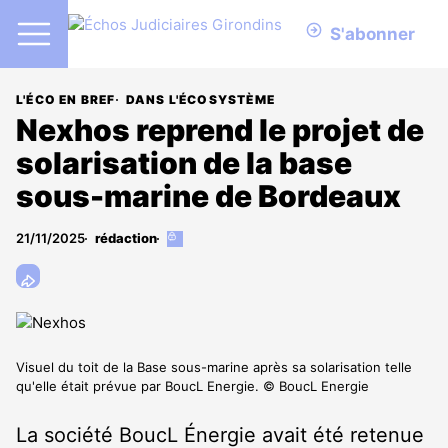
S'abonner
L'ÉCO EN BREF
DANS L'ÉCOSYSTÈME
Nexhos reprend le projet de
solarisation de la base
sous-marine de Bordeaux
21/11/2025
rédaction
Cet
article
est
réservé
aux
abonnés
Visuel du toit de la Base sous-marine après sa solarisation telle
qu'elle était prévue par BoucL Energie. © BoucL Energie
La société BoucL Énergie avait été retenue