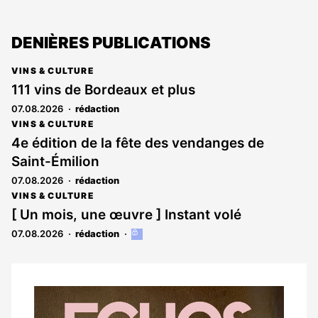
DENIÈRES PUBLICATIONS
VINS & CULTURE
111 vins de Bordeaux et plus
07.08.2026
rédaction
VINS & CULTURE
4e édition de la fête des vendanges de
Saint-Émilion
07.08.2026
rédaction
VINS & CULTURE
[ Un mois, une œuvre ] Instant volé
07.08.2026
rédaction
Cet
article
est
réservé
aux
Notre
abonnés