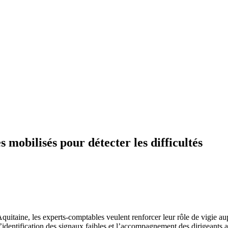
 mobilisés pour détecter les difficultés
uitaine, les experts-comptables veulent renforcer leur rôle de vigie aupr
 l’identification des signaux faibles et l’accompagnement des dirigeants 