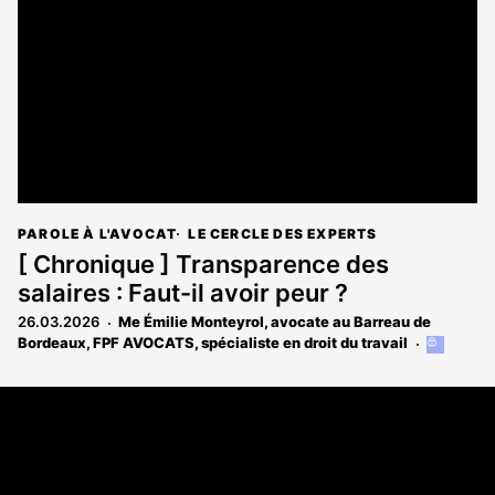
aux
abonnés
PAROLE À L'AVOCAT
LE CERCLE DES EXPERTS
[ Chronique ] Transparence des
salaires : Faut-il avoir peur ?
26.03.2026
Me Émilie Monteyrol, avocate au Barreau de
Bordeaux, FPF AVOCATS, spécialiste en droit du travail
Cet
article
est
Coordonnées
réservé
aux
108 rue Fondaudège CS 71900
abonnés
33081 Bordeaux Cedex