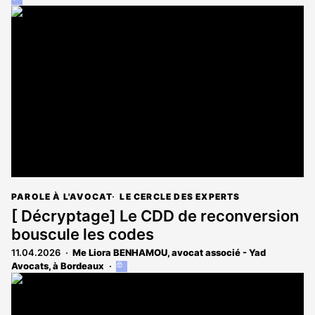
article
est
réservé
aux
abonnés
PAROLE À L'AVOCAT
LE CERCLE DES EXPERTS
[ Décryptage] Le CDD de reconversion
bouscule les codes
11.04.2026
Me Liora BENHAMOU, avocat associé - Yad
Avocats, à Bordeaux
Cet
article
est
réservé