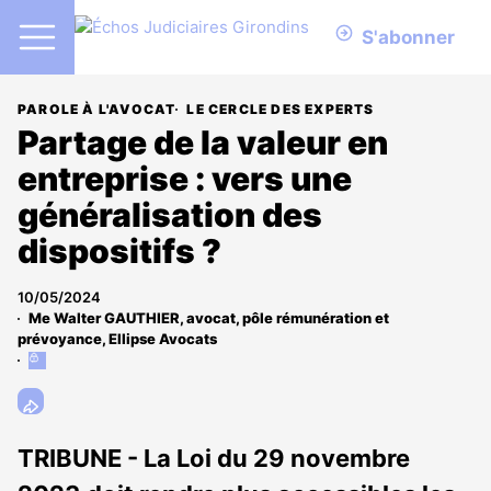
S'abonner
PAROLE À L'AVOCAT
LE CERCLE DES EXPERTS
Partage de la valeur en
entreprise : vers une
généralisation des
dispositifs ?
10/05/2024
Me Walter GAUTHIER, avocat, pôle rémunération et
prévoyance, Ellipse Avocats
Cet
article
est
réservé
aux
TRIBUNE - La Loi du 29 novembre
abonnés