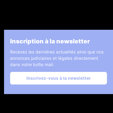
Informateur Judiciaire
Les Annonces Landaises
La Vie Economique
Inscription à la newsletter
Recevez les dernières actualités ainsi que nos
annonces judiciaires et légales directement
dans votre boîte mail.
Inscrivez-vous à la newsletter
2026 © Échos Judiciaires Girondins
Plan du site
Mentions légales
Gestion des cookies