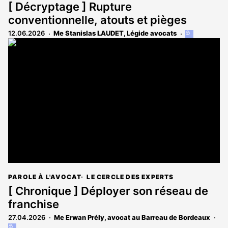
[ Décryptage ] Rupture
conventionnelle, atouts et pièges
12.06.2026
Me Stanislas LAUDET, Légide avocats
Cet
article
est
réservé
aux
abonnés
PAROLE À L'AVOCAT
LE CERCLE DES EXPERTS
[ Chronique ] Déployer son réseau de
franchise
27.04.2026
Me Erwan Prély, avocat au Barreau de Bordeaux
Cet