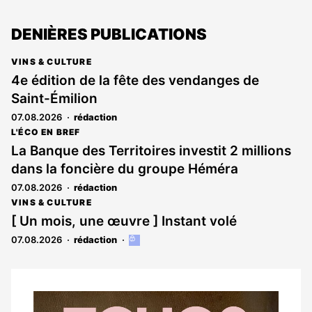
DENIÈRES PUBLICATIONS
VINS & CULTURE
4e édition de la fête des vendanges de
Saint-Émilion
07.08.2026
rédaction
L'ÉCO EN BREF
La Banque des Territoires investit 2 millions
dans la foncière du groupe Héméra
07.08.2026
rédaction
VINS & CULTURE
[ Un mois, une œuvre ] Instant volé
07.08.2026
rédaction
Cet
article
est
réservé
aux
Notre
abonnés