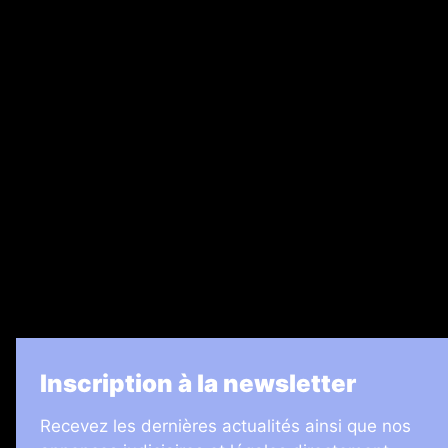
Abonnement
Nos magazines
Ventes aux enchères & opportunités
Recrutement
Legal Medias
7 Jours
Informateur Judiciaire
Les Annonces Landaises
La Vie Economique
Inscription à la newsletter
Recevez les dernières actualités ainsi que nos