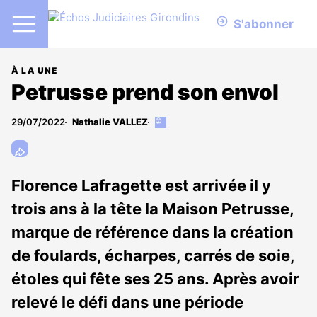
S'abonner
À LA UNE
Petrusse prend son envol
29/07/2022
Nathalie VALLEZ
Cet
article
est
réservé
aux
Florence Lafragette est arrivée il y
abonnés
trois ans à la tête la Maison Petrusse,
marque de référence dans la création
de foulards, écharpes, carrés de soie,
étoles qui fête ses 25 ans. Après avoir
relevé le défi dans une période