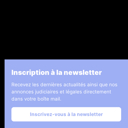
Legal Medias
7 Jours
Informateur Judiciaire
Les Annonces Landaises
La Vie Economique
Inscription à la newsletter
Recevez les dernières actualités ainsi que nos
annonces judiciaires et légales directement
dans votre boîte mail.
Inscrivez-vous à la newsletter