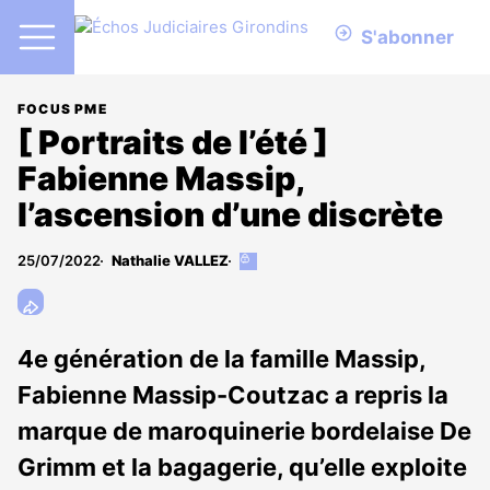
S'abonner
FOCUS PME
[ Portraits de l’été ]
Fabienne Massip,
l’ascension d’une discrète
25/07/2022
Nathalie VALLEZ
Cet
article
est
réservé
aux
4e génération de la famille Massip,
abonnés
Fabienne Massip-Coutzac a repris la
marque de maroquinerie bordelaise De
Grimm et la bagagerie, qu’elle exploite