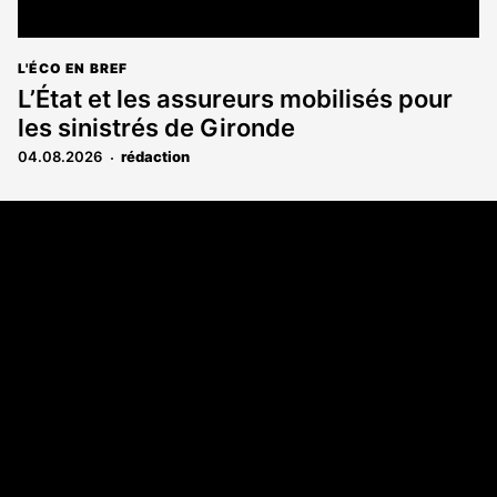
L'ÉCO EN BREF
L’État et les assureurs mobilisés pour
les sinistrés de Gironde
04.08.2026
rédaction
Coordonnées
108 rue Fondaudège CS 71900
33081 Bordeaux Cedex
05 56 52 32 13
A propos
Qui sommes-nous