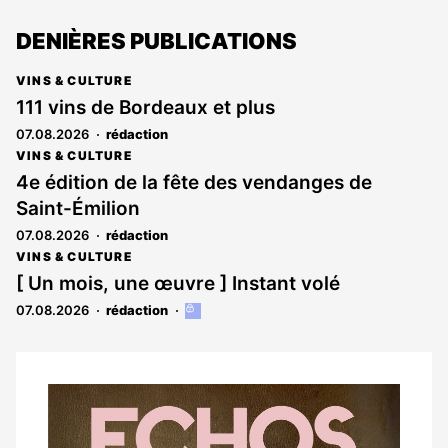
DENIÈRES PUBLICATIONS
VINS & CULTURE
111 vins de Bordeaux et plus
07.08.2026
rédaction
VINS & CULTURE
4e édition de la fête des vendanges de
Saint-Émilion
07.08.2026
rédaction
VINS & CULTURE
[ Un mois, une œuvre ] Instant volé
07.08.2026
rédaction
Cet
article
est
réservé
aux
Notre
abonnés
dernier