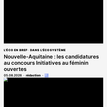
L'ÉCO EN BREF
DANS L'ÉCOSYSTÈME
Nouvelle-Aquitaine : les candidatures
au concours Initiatives au féminin
ouvertes
05.08.2026
rédaction
Cet
article
est
réservé
aux
abonnés