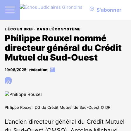
S'abonner
L'ÉCO EN BREF
DANS L'ÉCOSYSTÈME
Philippe Rouxel nommé
directeur général du Crédit
Mutuel du Sud-Ouest
19/06/2025
rédaction
Cet
article
est
réservé
aux
abonnés
Philippe Rouxel, DG du Crédit Mutuel du Sud-Ouest © DR
L’ancien directeur général du Crédit Mutuel
du Sud-Ouest (CMSO), Antoine Michaud,