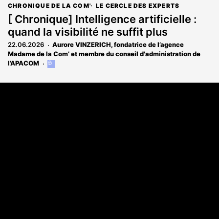
CHRONIQUE DE LA COM'
LE CERCLE DES EXPERTS
[ Chronique] Intelligence artificielle :
quand la visibilité ne suffit plus
22.06.2026
Aurore VINZERICH, fondatrice de l’agence
Madame de la Com’ et membre du conseil d'administration de
l’APACOM
Cet
article
est
Coordonnées
réservé
aux
108 rue Fondaudège CS 71900
abonnés
33081 Bordeaux Cedex
05 56 52 32 13
A propos
Qui sommes-nous