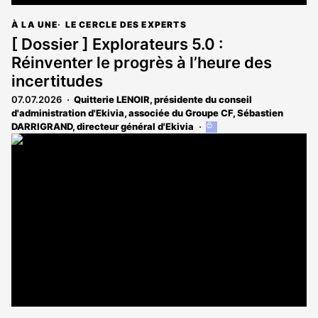
À LA UNE
LE CERCLE DES EXPERTS
[ Dossier ] Explorateurs 5.0 :
Réinventer le progrès à l’heure des
incertitudes
07.07.2026
Quitterie LENOIR, présidente du conseil
d'administration d'Ekivia, associée du Groupe CF
,
Sébastien
DARRIGRAND, directeur général d'Ekivia
Cet
article
est
réservé
aux
abonnés