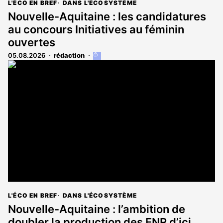
L'ÉCO EN BREF
DANS L'ÉCOSYSTÈME
Nouvelle-Aquitaine : les candidatures
au concours Initiatives au féminin
ouvertes
05.08.2026
rédaction
Cet
article
est
réservé
aux
abonnés
L'ÉCO EN BREF
DANS L'ÉCOSYSTÈME
Nouvelle-Aquitaine : l’ambition de
doubler la production des ENR d’ici