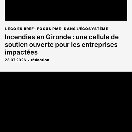
L'ÉCO EN BREF
FOCUS PME
DANS L'ÉCOSYSTÈME
Incendies en Gironde : une cellule de
soutien ouverte pour les entreprises
impactées
23.07.2026
rédaction
Coordonnées
108 rue Fondaudège CS 71900
33081 Bordeaux Cedex
05 56 52 32 13