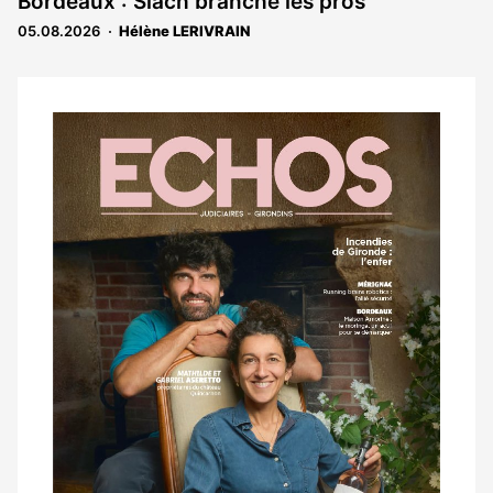
Bordeaux : Slach branche les pros
05.08.2026
Hélène LERIVRAIN
Notre
dernier
magazine