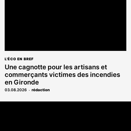
L'ÉCO EN BREF
Une cagnotte pour les artisans et
commerçants victimes des incendies
en Gironde
03.08.2026
rédaction
Coordonnées
108 rue Fondaudège CS 71900
33081 Bordeaux Cedex
05 56 52 32 13