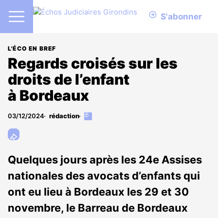
S'abonner
L'ÉCO EN BREF
Regards croisés sur les
droits de l’enfant
à Bordeaux
03/12/2024
rédaction
Cet
article
est
réservé
aux
Quelques jours après les 24e Assises
abonnés
nationales des avocats d’enfants qui
ont eu lieu à Bordeaux les 29 et 30
novembre, le Barreau de Bordeaux