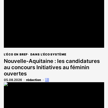
L'ÉCO EN BREF
DANS L'ÉCOSYSTÈME
Nouvelle-Aquitaine : les candidatures
au concours Initiatives au féminin
ouvertes
05.08.2026
rédaction
Cet
article
est
réservé
aux
abonnés