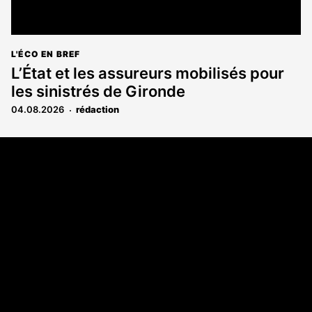
L'ÉCO EN BREF
L’État et les assureurs mobilisés pour
les sinistrés de Gironde
04.08.2026
rédaction
Coordonnées
108 rue Fondaudège CS 71900
33081 Bordeaux Cedex
05 56 52 32 13
A propos