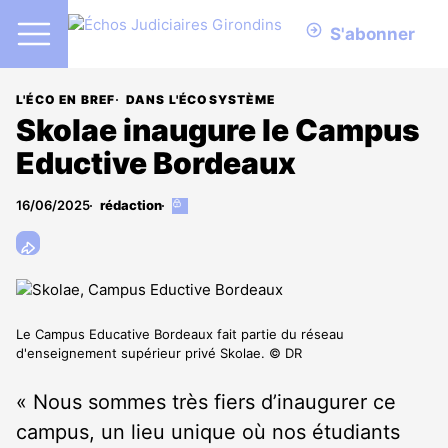
S'abonner
L'ÉCO EN BREF
DANS L'ÉCOSYSTÈME
Skolae inaugure le Campus
Eductive Bordeaux
16/06/2025
rédaction
Cet
article
est
réservé
aux
abonnés
Le Campus Educative Bordeaux fait partie du réseau
d'enseignement supérieur privé Skolae. © DR
« Nous sommes très fiers d’inaugurer ce
campus, un lieu unique où nos étudiants