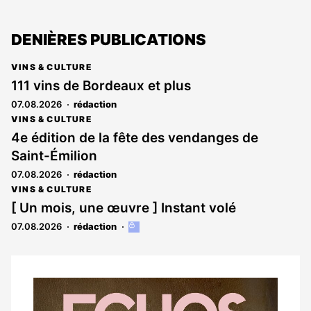
DENIÈRES PUBLICATIONS
VINS & CULTURE
111 vins de Bordeaux et plus
07.08.2026
rédaction
VINS & CULTURE
4e édition de la fête des vendanges de
Saint-Émilion
07.08.2026
rédaction
VINS & CULTURE
[ Un mois, une œuvre ] Instant volé
07.08.2026
rédaction
Cet
article
est
réservé
aux
Notre
abonnés
dernier