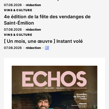
07.08.2026
rédaction
VINS & CULTURE
4e édition de la fête des vendanges de
Saint-Émilion
07.08.2026
rédaction
VINS & CULTURE
[ Un mois, une œuvre ] Instant volé
07.08.2026
rédaction
Cet
article
est
réservé
aux
Notre
abonnés
dernier
magazine