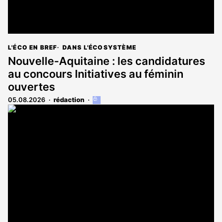
L'ÉCO EN BREF
DANS L'ÉCOSYSTÈME
Nouvelle-Aquitaine : les candidatures
au concours Initiatives au féminin
ouvertes
05.08.2026
rédaction
Cet
article
est
réservé
aux
abonnés