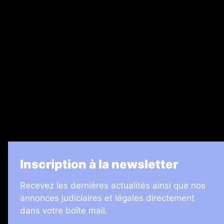
Ventes aux enchères & opportunités
Recrutement
Legal Medias
7 Jours
Informateur Judiciaire
Les Annonces Landaises
La Vie Economique
Inscription à la newsletter
Recevez les dernières actualités ainsi que nos
annonces judiciaires et légales directement
dans votre boîte mail.