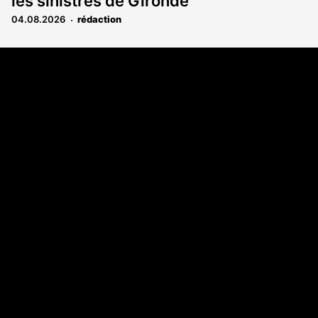
les sinistrés de Gironde
04.08.2026
rédaction
Coordonnées
108 rue Fondaudège CS 71900
33081 Bordeaux Cedex
05 56 52 32 13
A propos
Qui sommes-nous
Contact
Annonces légales
Abonnement
Nos magazines