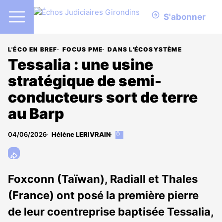
S'abonner
L'ÉCO EN BREF
FOCUS PME
DANS L'ÉCOSYSTÈME
Tessalia : une usine
stratégique de semi-
conducteurs sort de terre
au Barp
04/06/2026
Hélène LERIVRAIN
Cet
article
est
réservé
aux
Foxconn (Taïwan), Radiall et Thales
abonnés
(France) ont posé la première pierre
de leur coentreprise baptisée Tessalia,