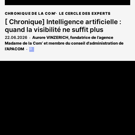
CHRONIQUE DE LA COM'
LE CERCLE DES EXPERTS
[ Chronique] Intelligence artificielle :
quand la visibilité ne suffit plus
22.06.2026
Aurore VINZERICH, fondatrice de l’agence
Madame de la Com’ et membre du conseil d'administration de
l’APACOM
Cet
article
est
Coordonnées
réservé
aux
108 rue Fondaudège CS 71900
abonnés
33081 Bordeaux Cedex
05 56 52 32 13
A propos