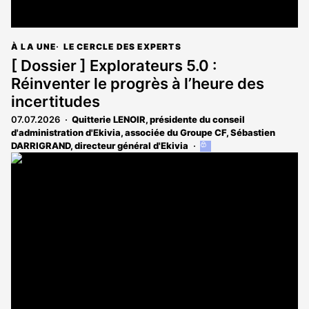
À LA UNE
LE CERCLE DES EXPERTS
[ Dossier ] Explorateurs 5.0 :
Réinventer le progrès à l’heure des
incertitudes
07.07.2026
Quitterie LENOIR, présidente du conseil
d'administration d'Ekivia, associée du Groupe CF
,
Sébastien
DARRIGRAND, directeur général d'Ekivia
Cet
article
est
réservé
aux
abonnés