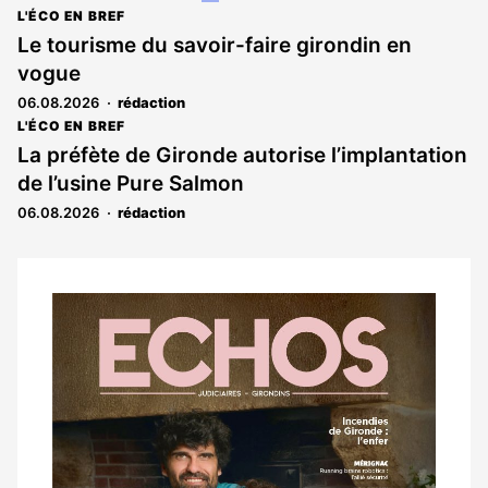
article
L'ÉCO EN BREF
est
Le tourisme du savoir-faire girondin en
réservé
vogue
aux
abonnés
06.08.2026
rédaction
L'ÉCO EN BREF
La préfète de Gironde autorise l’implantation
de l’usine Pure Salmon
06.08.2026
rédaction
Notre
dernier
magazine