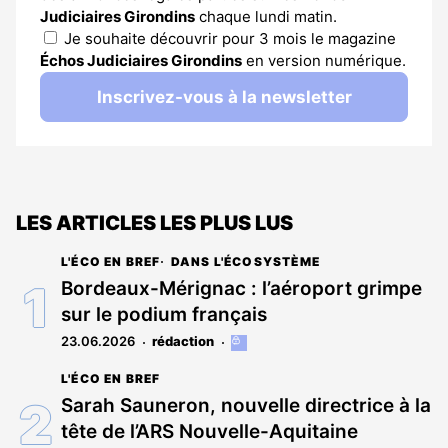
Judiciaires Girondins
chaque lundi matin.
Je souhaite découvrir pour 3 mois le magazine
Échos Judiciaires Girondins
en version numérique.
Inscrivez-vous à la newsletter
LES ARTICLES LES PLUS LUS
L'ÉCO EN BREF
DANS L'ÉCOSYSTÈME
Bordeaux-Mérignac : l’aéroport grimpe
sur le podium français
23.06.2026
rédaction
Cet
article
L'ÉCO EN BREF
est
réservé
Sarah Sauneron, nouvelle directrice à la
aux
tête de l’ARS Nouvelle-Aquitaine
abonnés