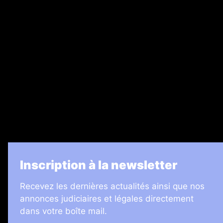
Ventes aux enchères & opportunités
Recrutement
Legal Medias
7 Jours
Informateur Judiciaire
Les Annonces Landaises
La Vie Economique
Inscription à la newsletter
Recevez les dernières actualités ainsi que nos
annonces judiciaires et légales directement
dans votre boîte mail.