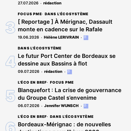
27.07.2026
rédaction
FOCUS PME
DANS L'ÉCOSYSTÈME
[ Reportage ] À Mérignac, Dassault
monte en cadence sur le Rafale
19.06.2026
Hélène LERIVRAIN
Cet
article
DANS L'ÉCOSYSTÈME
est
réservé
Le futur Port Center de Bordeaux se
aux
dessine aux Bassins à flot
abonnés
09.07.2026
rédaction
Cet
article
L'ÉCO EN BREF
FOCUS PME
est
réservé
Blanquefort : La crise de gouvernance
aux
du Groupe Castel s’envenime
abonnés
06.07.2026
Jennifer WUNSCH
Cet
article
L'ÉCO EN BREF
DANS L'ÉCOSYSTÈME
est
réservé
Bordeaux-Mérignac : de nouvelles
aux