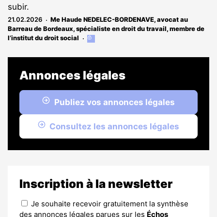
subir.
21.02.2026
Me Haude NEDELEC-BORDENAVE, avocat au
Barreau de Bordeaux, spécialiste en droit du travail, membre de
l’institut du droit social
Cet
article
est
réservé
Annonces légales
aux
abonnés
Publiez vos annonces légales
Consultez les annonces légales
Inscription à la newsletter
Je souhaite recevoir gratuitement la synthèse
des annonces légales parues sur les
Échos