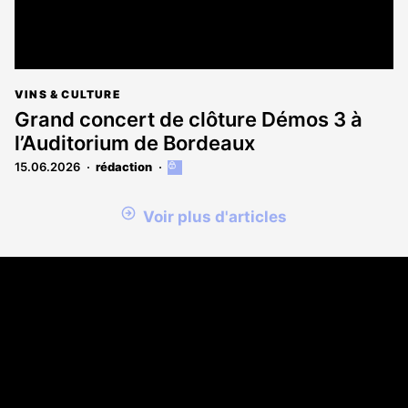
VINS & CULTURE
Grand concert de clôture Démos 3 à
l’Auditorium de Bordeaux
15.06.2026
rédaction
Cet
article
est
Voir plus d'articles
réservé
aux
abonnés
Coordonnées
108 rue Fondaudège CS 71900
33081 Bordeaux Cedex
05 56 52 32 13