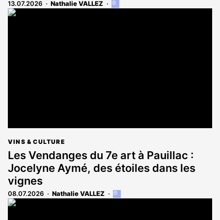
13.07.2026
Nathalie VALLEZ
Cet
article
est
réservé
aux
abonnés
VINS & CULTURE
Les Vendanges du 7e art à Pauillac :
Jocelyne Aymé, des étoiles dans les
vignes
08.07.2026
Nathalie VALLEZ
Cet
article
est