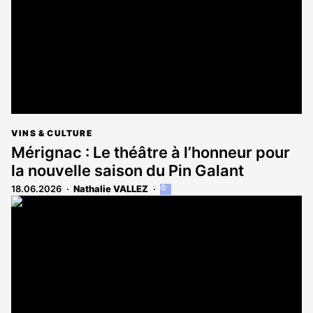
abonnés
VINS & CULTURE
Mérignac : Le théâtre à l’honneur pour
la nouvelle saison du Pin Galant
18.06.2026
Nathalie VALLEZ
Cet
article
est
réservé
aux
abonnés