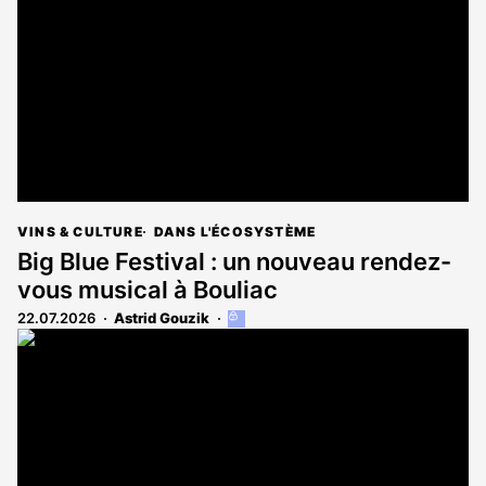
VINS & CULTURE
DANS L'ÉCOSYSTÈME
Big Blue Festival : un nouveau rendez-
vous musical à Bouliac
22.07.2026
Astrid Gouzik
Cet
article
est
réservé
aux
abonnés