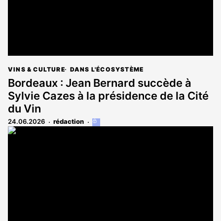
VINS & CULTURE
DANS L'ÉCOSYSTÈME
Bordeaux : Jean Bernard succède à
Sylvie Cazes à la présidence de la Cité
du Vin
24.06.2026
rédaction
Cet
article
est
réservé
aux
abonnés