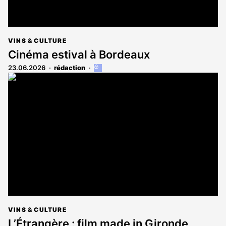
VINS & CULTURE
Cinéma estival à Bordeaux
23.06.2026
rédaction
Cet
article
est
réservé
aux
abonnés
VINS & CULTURE
L’Étrangère : film made in Gironde