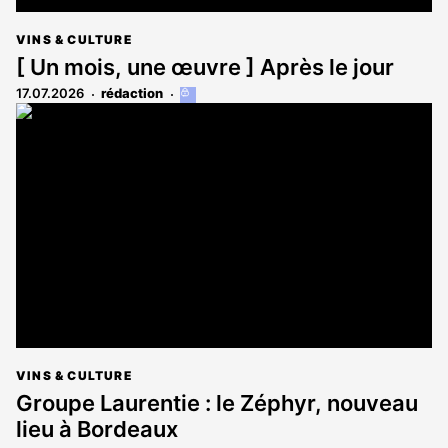
VINS & CULTURE
[ Un mois, une œuvre ] Après le jour
17.07.2026
rédaction
Cet
article
est
réservé
aux
abonnés
VINS & CULTURE
Groupe Laurentie : le Zéphyr, nouveau
lieu à Bordeaux