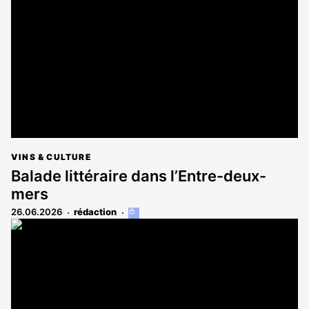
réservé
aux
abonnés
VINS & CULTURE
Balade littéraire dans l’Entre-deux-
mers
26.06.2026
rédaction
Cet
article
est
réservé
aux
abonnés