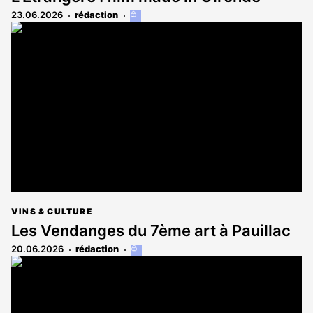
23.06.2026
rédaction
Cet
article
est
réservé
aux
abonnés
VINS & CULTURE
Les Vendanges du 7ème art à Pauillac
20.06.2026
rédaction
Cet
article
est
réservé
aux