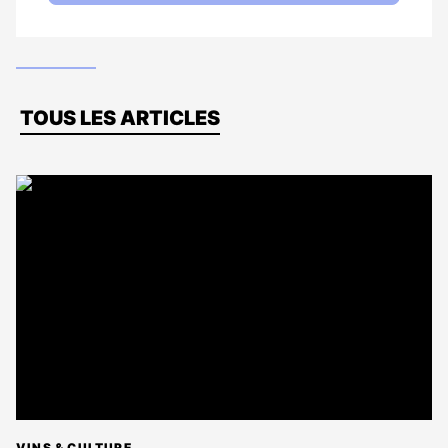
Dernières
TOUS LES ARTICLES
actus
VINS & CULTURE