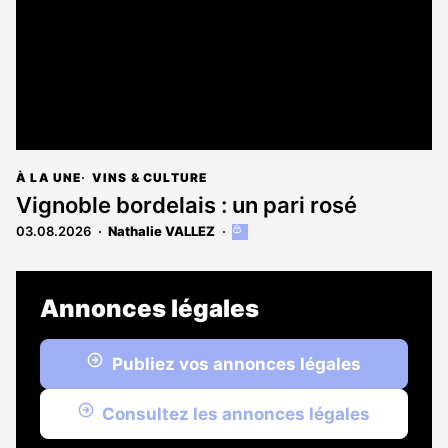
À LA UNE
VINS & CULTURE
Vignoble bordelais : un pari rosé
03.08.2026
Nathalie VALLEZ
Cet
article
est
réservé
Annonces légales
aux
abonnés
Publiez vos annonces légales
Consultez les annonces légales