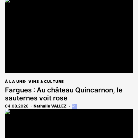
À LA UNE
VINS & CULTURE
Fargues : Au château Quincarnon, le
sauternes voit rose
04.08.2026
Nathalie VALLEZ
Cet
article
est
réservé
aux
abonnés