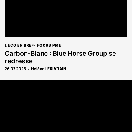
L'ÉCO EN BREF
FOCUS PME
Carbon-Blanc : Blue Horse Group se
redresse
26.07.2026
Hélène LERIVRAIN
Coordonnées
108 rue Fondaudège CS 71900
33081 Bordeaux Cedex
05 56 52 32 13