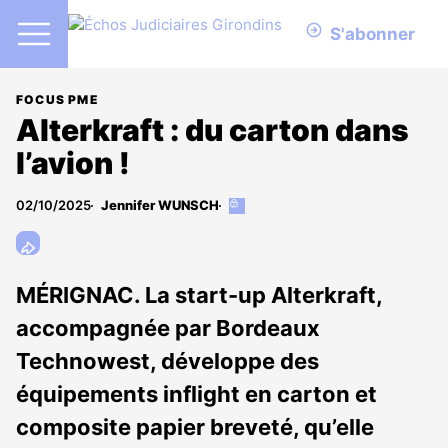
S'abonner
FOCUS PME
Alterkraft : du carton dans
l’avion !
02/10/2025
Jennifer WUNSCH
Cet
article
est
réservé
aux
MÉRIGNAC. La start-up Alterkraft,
abonnés
accompagnée par Bordeaux
Technowest, développe des
équipements inflight en carton et
composite papier breveté, qu’elle