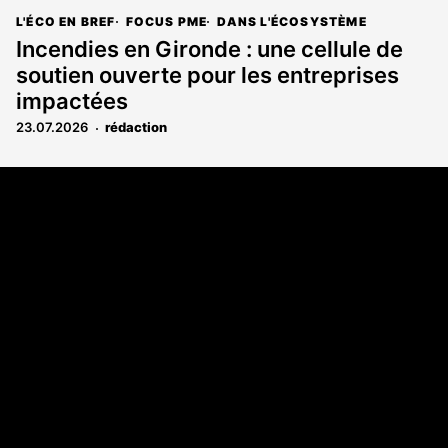
L'ÉCO EN BREF
FOCUS PME
DANS L'ÉCOSYSTÈME
Incendies en Gironde : une cellule de
soutien ouverte pour les entreprises
impactées
23.07.2026
rédaction
Coordonnées
108 rue Fondaudège CS 71900
33081 Bordeaux Cedex
05 56 52 32 13
A propos
Qui sommes-nous