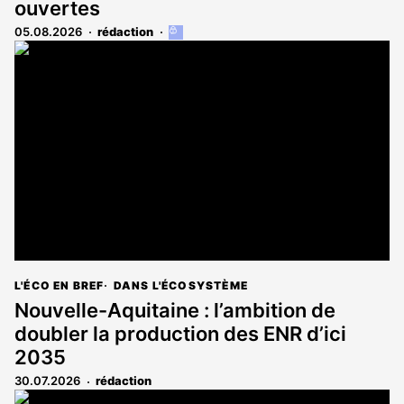
ouvertes
05.08.2026
rédaction
Cet
article
est
réservé
aux
abonnés
L'ÉCO EN BREF
DANS L'ÉCOSYSTÈME
Nouvelle-Aquitaine : l’ambition de
doubler la production des ENR d’ici
2035
30.07.2026
rédaction