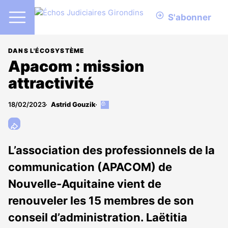
S'abonner
DANS L'ÉCOSYSTÈME
Apacom : mission
attractivité
18/02/2023
Astrid Gouzik
Cet
article
est
réservé
aux
L’association des professionnels de la
abonnés
communication (APACOM) de
Nouvelle-Aquitaine vient de
renouveler les 15 membres de son
conseil d’administration. Laëtitia