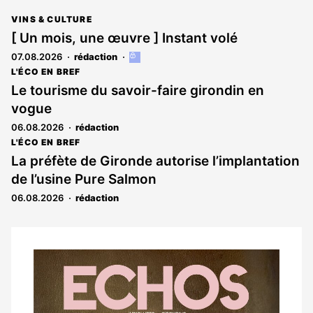
VINS & CULTURE
[ Un mois, une œuvre ] Instant volé
07.08.2026
rédaction
Cet
article
L'ÉCO EN BREF
est
Le tourisme du savoir-faire girondin en
réservé
vogue
aux
abonnés
06.08.2026
rédaction
L'ÉCO EN BREF
La préfète de Gironde autorise l’implantation
de l’usine Pure Salmon
06.08.2026
rédaction
Notre
dernier
magazine