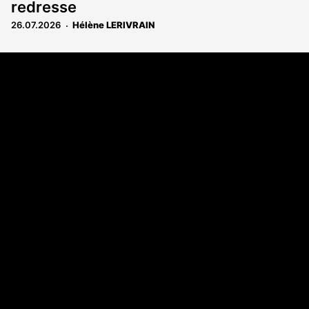
redresse
26.07.2026
Hélène LERIVRAIN
Coordonnées
108 rue Fondaudège CS 71900
33081 Bordeaux Cedex
05 56 52 32 13
A propos
Qui sommes-nous
Contact
Annonces légales
Abonnement