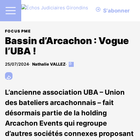
S'abonner
FOCUS PME
Bassin d’Arcachon : Vogue
l’UBA !
25/07/2024
Nathalie VALLEZ
Cet
article
est
réservé
aux
L’ancienne association UBA – Union
abonnés
des bateliers arcachonnais – fait
désormais partie de la holding
Arcachon Events qui regroupe
d’autres sociétés connexes proposant