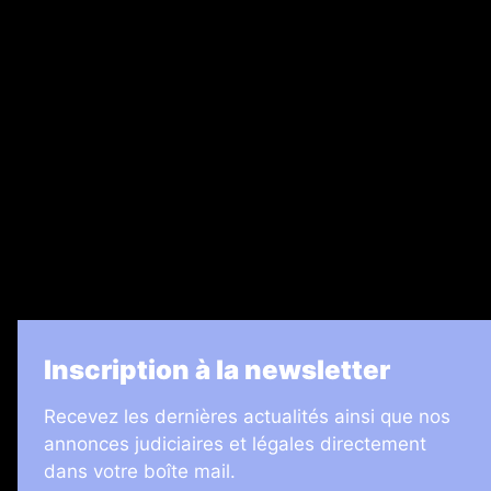
Nos magazines
Ventes aux enchères & opportunités
Recrutement
Legal Medias
7 Jours
Informateur Judiciaire
Les Annonces Landaises
La Vie Economique
Inscription à la newsletter
Recevez les dernières actualités ainsi que nos
annonces judiciaires et légales directement
dans votre boîte mail.