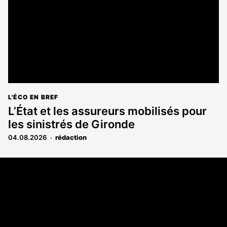
L'ÉCO EN BREF
L’État et les assureurs mobilisés pour
les sinistrés de Gironde
04.08.2026
rédaction
Coordonnées
108 rue Fondaudège CS 71900
33081 Bordeaux Cedex
05 56 52 32 13