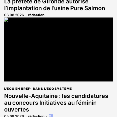
La préfète de Gironde autorise
l’implantation de l’usine Pure Salmon
06.08.2026
rédaction
L'ÉCO EN BREF
DANS L'ÉCOSYSTÈME
Nouvelle-Aquitaine : les candidatures
au concours Initiatives au féminin
ouvertes
05.08.2026
rédaction
Cet